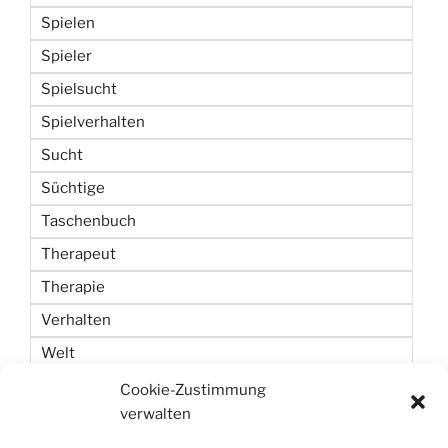
Spielen
Spieler
Spielsucht
Spielverhalten
Sucht
Süchtige
Taschenbuch
Therapeut
Therapie
Verhalten
Welt
Wetten
Cookie-Zustimmung
verwalten
Zeit