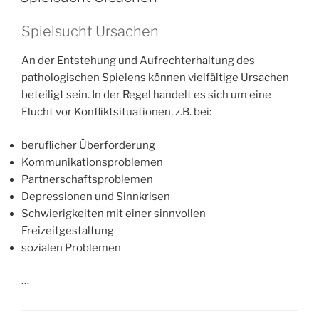
Spielsucht Ursachen
An der Entstehung und Aufrechterhaltung des
pathologischen Spielens können vielfältige Ursachen
beteiligt sein. In der Regel handelt es sich um eine
Flucht vor Konfliktsituationen, z.B. bei:
beruflicher Überforderung
Kommunikationsproblemen
Partnerschaftsproblemen
Depressionen und Sinnkrisen
Schwierigkeiten mit einer sinnvollen
Freizeitgestaltung
sozialen Problemen
…