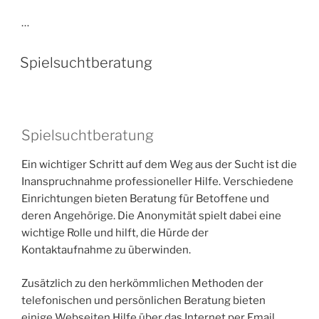
…
Spielsuchtberatung
Spielsuchtberatung
Ein wichtiger Schritt auf dem Weg aus der Sucht ist die
Inanspruchnahme professioneller Hilfe. Verschiedene
Einrichtungen bieten Beratung für Betoffene und
deren Angehörige. Die Anonymität spielt dabei eine
wichtige Rolle und hilft, die Hürde der
Kontaktaufnahme zu überwinden.
Zusätzlich zu den herkömmlichen Methoden der
telefonischen und persönlichen Beratung bieten
einige Webseiten Hilfe über das Internet per Email