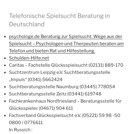
Telefonische Spielsucht Beratung in
Deutschland
psychologe.de Beratung zur Spielsucht. Wege aus der
Spielsucht – Psychologen und Therpeuten beraten am
Telefon und bieten Rat und Hilfestellung.
Schulden-Hilfe.net
Caritas – Fachstelle Glücksspielsucht (02131) 889-170
Suchtzentrum Leipzig e.V. Suchtberatungsstelle
„Impuls“ (0341) 5662424
Suchtberatungsstelle Naumburg (03445) 778054
Suchtberatungsstelle Zeitz (03441) 619748
Fachkrankenhaus Nordfriesland – Beratungsstelle für
Glücksspieler (04671) 904 611
Fachverband Glücksspielsucht e.V. (05221) 59 98 -50
0800 / 0776611
In Russich :