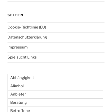
u
n
g
SEITEN
d
Cookie-Richtlinie (EU)
e
r
Datenschutzerklärung
B
Impressum
e
i
Spielsucht Links
t
r
ä
Abhängigkeit
g
Alkohol
e
Anbieter
Beratung
Betroffene