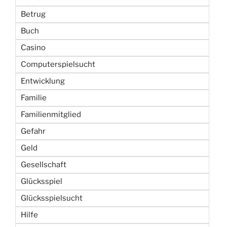
Betrug
Buch
Casino
Computerspielsucht
Entwicklung
Familie
Familienmitglied
Gefahr
Geld
Gesellschaft
Glücksspiel
Glücksspielsucht
Hilfe