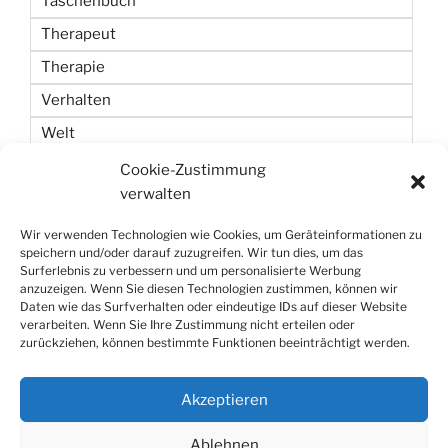
Taschenbuch
Therapeut
Therapie
Verhalten
Welt
Wetten
Cookie-Zustimmung
verwalten
Zeit
Wir verwenden Technologien wie Cookies, um Geräteinformationen zu
speichern und/oder darauf zuzugreifen. Wir tun dies, um das
Surferlebnis zu verbessern und um personalisierte Werbung
anzuzeigen. Wenn Sie diesen Technologien zustimmen, können wir
Daten wie das Surfverhalten oder eindeutige IDs auf dieser Website
verarbeiten. Wenn Sie Ihre Zustimmung nicht erteilen oder
zurückziehen, können bestimmte Funktionen beeinträchtigt werden.
Datenschutzerklärung
Stolz präsentiert von WordPress
Akzeptieren
Die mobile Version verlassen
Ablehnen