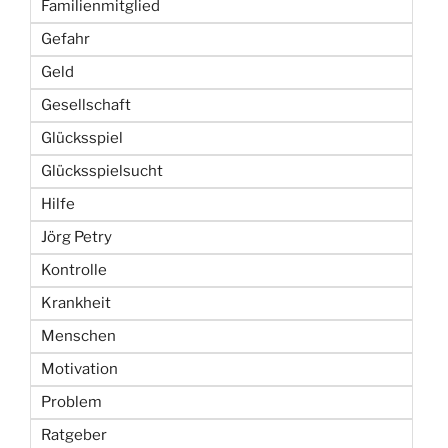
Familienmitglied
Gefahr
Geld
Gesellschaft
Glücksspiel
Glücksspielsucht
Hilfe
Jörg Petry
Kontrolle
Krankheit
Menschen
Motivation
Problem
Ratgeber