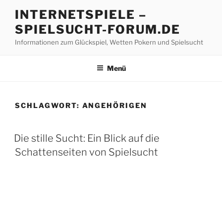
Z
INTERNETSPIELE –
u
SPIELSUCHT-FORUM.DE
m
I
Informationen zum Glückspiel, Wetten Pokern und Spielsucht
n
h
Menü
a
l
t
SCHLAGWORT:
ANGEHÖRIGEN
s
p
V
r
Die stille Sucht: Ein Blick auf die
E
i
Schattenseiten von Spielsucht
R
n
Ö
F
g
F
e
E
n
N
T
L