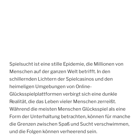
I
C
H
T
A
M
Spielsucht ist eine stille Epidemie, die Millionen von
Menschen auf der ganzen Welt betrifft. In den
schillernden Lichtern der Spielcasinos und den
heimeligen Umgebungen von Online-
Glücksspielplattformen verbirgt sich eine dunkle
Realität, die das Leben vieler Menschen zerreißt.
Während die meisten Menschen Glücksspiel als eine
Form der Unterhaltung betrachten, können für manche
die Grenzen zwischen Spaß und Sucht verschwimmen,
und die Folgen können verheerend sein.