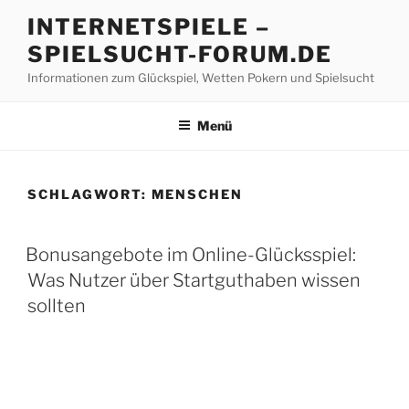
Z
INTERNETSPIELE –
u
SPIELSUCHT-FORUM.DE
m
I
Informationen zum Glückspiel, Wetten Pokern und Spielsucht
n
h
Menü
a
l
t
SCHLAGWORT:
MENSCHEN
s
p
V
r
Bonusangebote im Online-Glücksspiel:
E
i
Was Nutzer über Startguthaben wissen
R
n
Ö
sollten
F
g
F
e
E
n
N
T
L