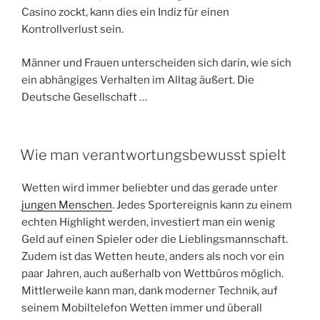
Casino zockt, kann dies ein Indiz für einen
Kontrollverlust sein.
Männer und Frauen unterscheiden sich darin, wie sich
ein abhängiges Verhalten im Alltag äußert. Die
Deutsche Gesellschaft …
V
Wie man verantwortungsbewusst spielt
E
R
Wetten wird immer beliebter und das gerade unter
Ö
F
jungen Menschen
. Jedes Sportereignis kann zu einem
F
echten Highlight werden, investiert man ein wenig
E
Geld auf einen Spieler oder die Lieblingsmannschaft.
N
T
Zudem ist das Wetten heute, anders als noch vor ein
L
paar Jahren, auch außerhalb von Wettbüros möglich.
I
Mittlerweile kann man, dank moderner Technik, auf
C
H
seinem Mobiltelefon Wetten immer und überall
T