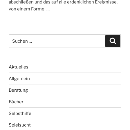
abschließen und das auf alle erdenklichen Ereignisse,
A
von einem Formel …
M
S
S
u
u
c
c
h
e
h
n
e
Aktuelles
n
Allgemein
n
a
Beratung
c
h
Bücher
:
Selbsthilfe
Spielsucht