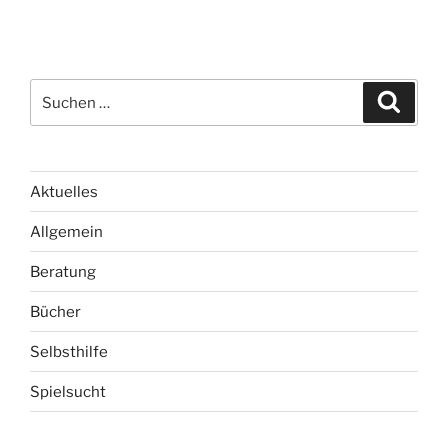
S
S
u
u
c
c
h
e
h
n
e
Aktuelles
n
Allgemein
n
a
Beratung
c
h
Bücher
:
Selbsthilfe
Spielsucht