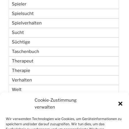
Spieler
Spielsucht
Spielverhalten
Sucht
Süchtige
Taschenbuch
Therapeut
Therapie
Verhalten
Welt
Wetten
Cookie-Zustimmung
verwalten
Zeit
Wir verwenden Technologien wie Cookies, um Geräteinformationen zu
speichern und/oder darauf zuzugreifen. Wir tun dies, um das