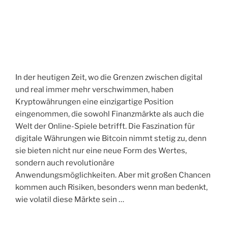
I
C
H
T
A
M
In der heutigen Zeit, wo die Grenzen zwischen digital
und real immer mehr verschwimmen, haben
Kryptowährungen eine einzigartige Position
eingenommen, die sowohl Finanzmärkte als auch die
Welt der Online-Spiele betrifft. Die Faszination für
digitale Währungen wie Bitcoin nimmt stetig zu, denn
sie bieten nicht nur eine neue Form des Wertes,
sondern auch revolutionäre
Anwendungsmöglichkeiten. Aber mit großen Chancen
kommen auch Risiken, besonders wenn man bedenkt,
wie volatil diese Märkte sein …