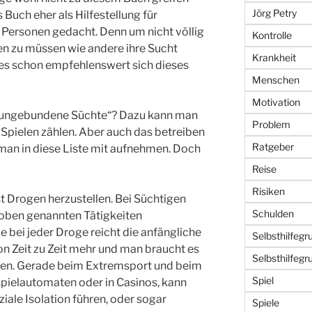
Jörg Petry
uch eher als Hilfestellung für
Personen gedacht. Denn um nicht völlig
Kontrolle
en zu müssen wie andere ihre Sucht
Krankheit
 es schon empfehlenswert sich dieses
Menschen
Motivation
offungebundene Süchte“? Dazu kann man
Problem
Spielen zählen. Aber auch das betreiben
Ratgeber
an in diese Liste mit aufnehmen. Doch
Reise
Risiken
st Drogen herzustellen. Bei Süchtigen
Schulden
 oben genannten Tätigkeiten
 bei jeder Droge reicht die anfängliche
Selbsthilfegr
on Zeit zu Zeit mehr und man braucht es
Selbsthilfeg
den. Gerade beim Extremsport und beim
Spiel
spielautomaten oder in Casinos, kann
ziale Isolation führen, oder sogar
Spiele