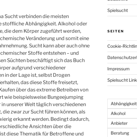
Spielsucht
 Sucht verbinden die meisten
 stoffliche Abhängigkeit. Alkohol oder
e, die dem Körper zugeführt werden,
SEITEN
 chemische Veränderung und somit eine
hrnehmung. Sucht kann aber auch ohne
Cookie-Richtlin
chemischer Stoffe entstehen – und
Datenschutzer
sen Süchten beschäftigt sich das Buch
örper aufgrund verschiedener
Impressum
 in der Lage ist, selbst Drogen
Spielsucht Lin
rhalten, das diese Stoffe freisetzt,
Kaufen über das extreme Betreiben von
rt wie beispielsweise Bungeejumping
Abhängigkeit
r in unserer Welt täglich verschiedenen
die zwar zur Sucht führen können, als
Alkohol
wierig erkannt werden. Bedingt dadurch,
Anbieter
erschiedliche Ansichten über die
Beratung
 ist diese Thematik für Betroffene und