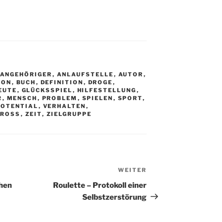
ANGEHÖRIGER
,
ANLAUFSTELLE
,
AUTOR
,
SON
,
BUCH
,
DEFINITION
,
DROGE
,
EUTE
,
GLÜCKSSPIEL
,
HILFESTELLUNG
,
R
,
MENSCH
,
PROBLEM
,
SPIELEN
,
SPORT
,
OTENTIAL
,
VERHALTEN
,
GROSS
,
ZEIT
,
ZIELGRUPPE
WEITER
N
ä
chen
Roulette – Protokoll einer
c
Selbstzerstörung
h
s