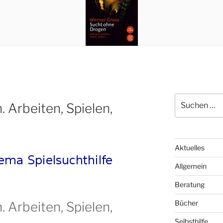
S
 Arbeiten, Spielen,
u
c
h
e
Aktuelles
n
n
Allgemein
a
Beratung
c
h
Bücher
 Arbeiten, Spielen,
:
Selbsthilfe