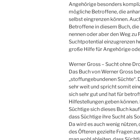
Angehörige besonders komplizi
mögliche Betroffene, die anhan
selbst eingrenzen können. Auc
Betroffene in diesem Buch, die
nennen oder aber den Weg zu F
Suchtpotential einzugrenzen he
große Hilfe für Angehörige od
Werner Gross – Sucht ohne Dr
Das Buch von Werner Gross be
„stoffungebundenen Süchte“. D
sehr weit und spricht somit ein
sich sehr gut und hat für betr
Hilfestellungen geben können. 
Süchtige sich dieses Buch kauf
dass Süchtige ihre Sucht als S
Da wird es auch wenig nützen,
des Öfteren gezielte Fragen zu
man wohl ableiten, dass Süchti