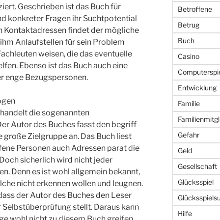
ert. Geschrieben ist das Buch für
Betroffene
d konkreter Fragen ihr Suchtpotential
Betrug
h Kontaktadressen findet der mögliche
Buch
 ihm Anlaufstellen für sein Problem
achleuten weisen, die das eventuelle
Casino
lfen. Ebenso ist das Buch auch eine
Computerspi
er enge Bezugspersonen.
Entwicklung
ogen
Familie
handelt die sogenannten
Familienmitgl
er Autor des Buches fasst den begriff
Gefahr
e große Zielgruppe an. Das Buch liest
offene Personen auch Adressen parat die
Geld
Doch sicherlich wird nicht jeder
Gesellschaft
en. Denn es ist wohl allgemein bekannt,
Glücksspiel
olche nicht erkennen wollen und leugnen.
 dass der Autor des Buches den Leser
Glücksspiels
r Selbstüberprüfung stellt. Daraus kann
Hilfe
ge wohl nicht zu diesem Buch greifen