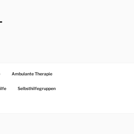
ilfe
Selbsthilfegruppen
-
e
Ambulante Therapie
ilfe
Selbsthilfegruppen