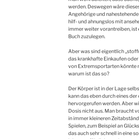
werden. Deswegen wäre dieses B
Angehörige und nahestehende 
hilf- und ahnungslos mit anseh
immer weiter vorantreiben, ist
Buch zuzulegen.
Aber was sind eigentlich „st
das krankhafte Einkaufen oder 
von Extremsportarten könnte m
warum ist das so?
Der Körper ist in der Lage selb
kann das eben durch eines der
hervorgerufen werden. Aber wie
Dosis nicht aus. Man braucht v
in immer kleineren Zeitabstän
Spielen, zum Beispiel an Glück
das auch sehr schnell in eine so