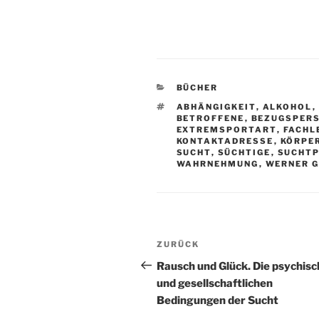
K
BÜCHER
A
S
ABHÄNGIGKEIT
,
ALKOHOL
,
T
C
BETROFFENE
,
BEZUGSPER
E
H
EXTREMSPORTART
,
FACHL
G
L
KONTAKTADRESSE
,
KÖRPE
O
A
SUCHT
,
SÜCHTIGE
,
SUCHTP
R
G
WAHRNEHMUNG
,
WERNER 
I
W
E
Ö
N
R
T
E
R
B
V
ZURÜCK
e
o
Rausch und Glück. Die psychis
r
und gesellschaftlichen
i
h
Bedingungen der Sucht
t
e