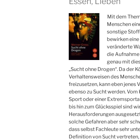
Essen, Lieben
Mit dem Thema
Menschen eine
sonstige Stoff
bewirken eine
veränderte Wa
die Aufnahme 
genau mit die
„Sucht ohne Drogen“. Da der K
Verhaltensweisen des Menschen
freizusetzen, kann eben jenes Ve
ebenso zu Sucht werden. Vom 
Sport oder einer Extremsporta
bis hin zum Glücksspiel sind wi
Herausforderungen ausgesetzt, 
solche Gefahren aber sehr sch
dass selbst Fachleute sehr unt
Definition von Sucht vertreten,