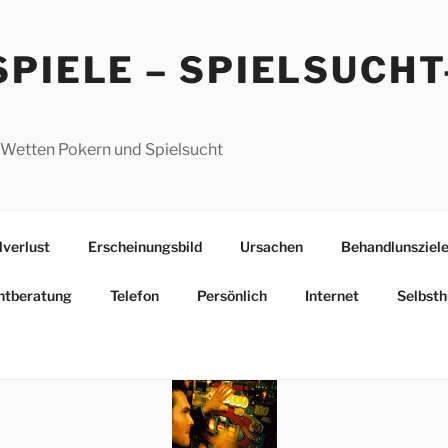
htberatung
Telefon
Persönlich
Internet
Selbsth
PIELE – SPIELSUCHT
 Wetten Pokern und Spielsucht
lverlust
Erscheinungsbild
Ursachen
Behandlunsziel
htberatung
Telefon
Persönlich
Internet
Selbsth