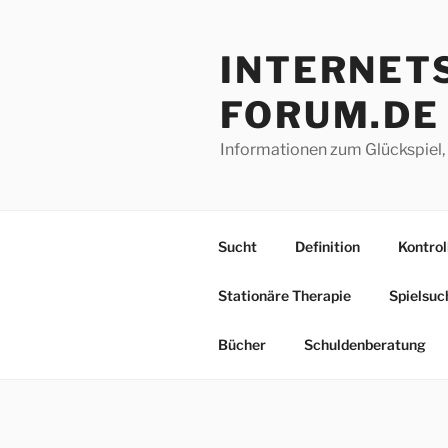
Z
Stationäre Therapie
Spielsuc
u
INTERNETS
m
Bücher
Schuldenberatung
I
FORUM.DE
n
h
Informationen zum Glückspiel,
a
l
t
s
Sucht
Definition
Kontrol
p
r
Stationäre Therapie
Spielsuc
i
n
Bücher
Schuldenberatung
g
e
n