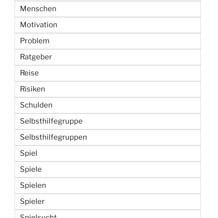
Menschen
Motivation
Problem
Ratgeber
Reise
Risiken
Schulden
Selbsthilfegruppe
Selbsthilfegruppen
Spiel
Spiele
Spielen
Spieler
Spielsucht