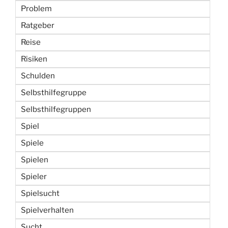
Problem
Ratgeber
Reise
Risiken
Schulden
Selbsthilfegruppe
Selbsthilfegruppen
Spiel
Spiele
Spielen
Spieler
Spielsucht
Spielverhalten
Sucht