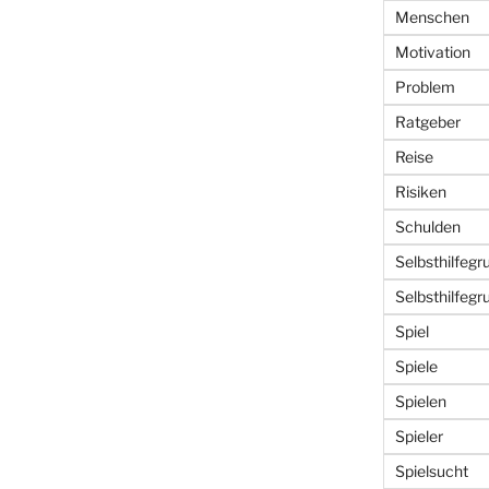
Menschen
Motivation
Problem
Ratgeber
Reise
Risiken
Schulden
Selbsthilfegr
Selbsthilfeg
Spiel
Spiele
Spielen
Spieler
Spielsucht