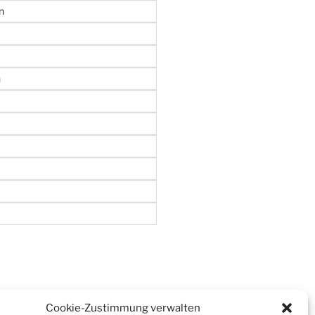
n
h
Cookie-Zustimmung verwalten