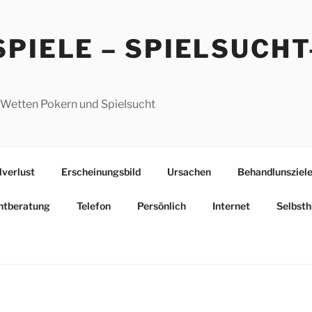
htberatung
Telefon
Persönlich
Internet
Selbsth
PIELE – SPIELSUCHT
 Wetten Pokern und Spielsucht
lverlust
Erscheinungsbild
Ursachen
Behandlunsziel
htberatung
Telefon
Persönlich
Internet
Selbsth