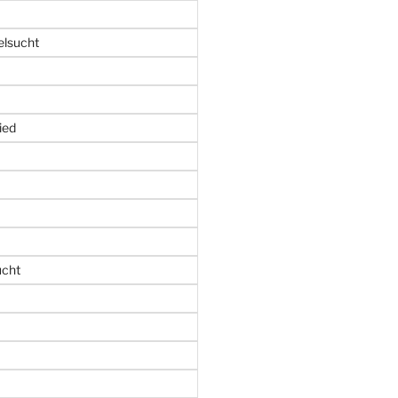
elsucht
ied
ucht