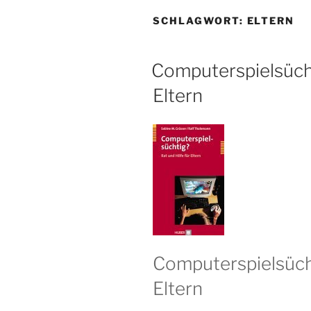
SCHLAGWORT:
ELTERN
V
Computerspielsücht
E
R
Eltern
Ö
F
F
E
N
T
L
I
C
H
T
A
M
Computerspielsücht
Eltern