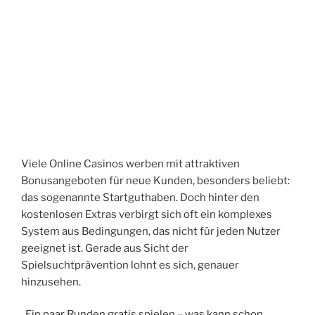
I
C
H
T
A
M
Viele Online Casinos werben mit attraktiven
Bonusangeboten für neue Kunden, besonders beliebt:
das sogenannte Startguthaben. Doch hinter den
kostenlosen Extras verbirgt sich oft ein komplexes
System aus Bedingungen, das nicht für jeden Nutzer
geeignet ist. Gerade aus Sicht der
Spielsuchtprävention lohnt es sich, genauer
hinzusehen.
„Ein paar Runden gratis spielen – was kann schon