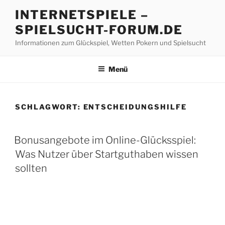
Z
INTERNETSPIELE –
u
SPIELSUCHT-FORUM.DE
m
I
Informationen zum Glückspiel, Wetten Pokern und Spielsucht
n
h
Menü
a
l
t
SCHLAGWORT:
ENTSCHEIDUNGSHILFE
s
p
V
r
Bonusangebote im Online-Glücksspiel:
E
i
Was Nutzer über Startguthaben wissen
R
n
Ö
sollten
F
g
F
e
E
n
N
T
L