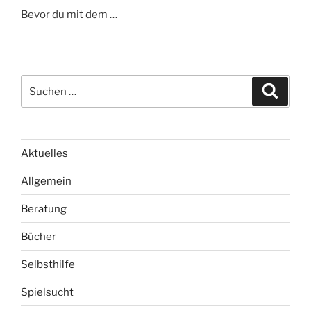
Bevor du mit dem …
S
S
u
u
c
c
h
e
h
n
e
Aktuelles
n
Allgemein
n
a
Beratung
c
h
Bücher
:
Selbsthilfe
Spielsucht