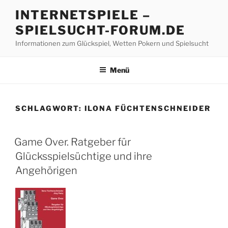
Z
INTERNETSPIELE –
u
SPIELSUCHT-FORUM.DE
m
I
Informationen zum Glückspiel, Wetten Pokern und Spielsucht
n
h
Menü
a
l
t
SCHLAGWORT:
ILONA FÜCHTENSCHNEIDER
s
p
V
r
Game Over. Ratgeber für
E
i
Glücksspielsüchtige und ihre
R
n
Ö
Angehörigen
F
g
F
e
E
n
N
T
L