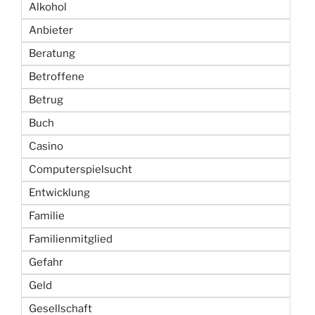
Alkohol
Anbieter
Beratung
Betroffene
Betrug
Buch
Casino
Computerspielsucht
Entwicklung
Familie
Familienmitglied
Gefahr
Geld
Gesellschaft