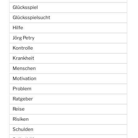
Glücksspiel
Glücksspielsucht
Hilfe
Jörg Petry
Kontrolle
Krankheit
Menschen
Motivation
Problem
Ratgeber
Reise
Risiken
Schulden