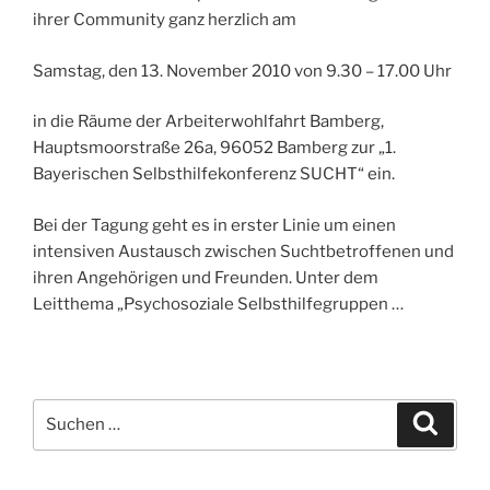
L
ihrer Community ganz herzlich am
I
C
H
Samstag, den 13. November 2010 von 9.30 – 17.00 Uhr
T
A
in die Räume der Arbeiterwohlfahrt Bamberg,
M
Hauptsmoorstraße 26a, 96052 Bamberg zur „1.
Bayerischen Selbsthilfekonferenz SUCHT“ ein.
Bei der Tagung geht es in erster Linie um einen
intensiven Austausch zwischen Suchtbetroffenen und
ihren Angehörigen und Freunden. Unter dem
Leitthema „Psychosoziale Selbsthilfegruppen …
S
S
u
u
c
c
h
e
h