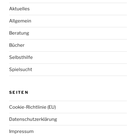
n
e
Aktuelles
n
Allgemein
n
a
Beratung
c
h
Bücher
:
Selbsthilfe
Spielsucht
SEITEN
Cookie-Richtlinie (EU)
Datenschutzerklärung
Impressum