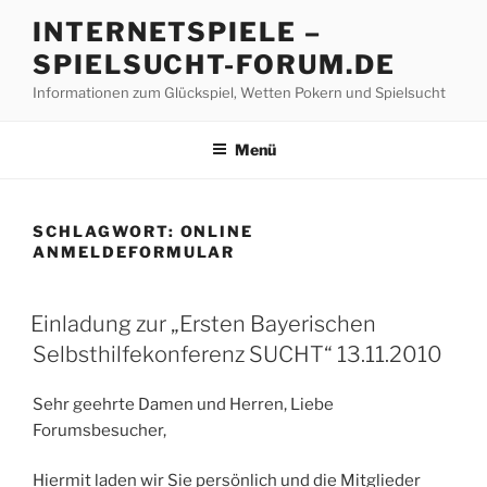
Z
INTERNETSPIELE –
u
SPIELSUCHT-FORUM.DE
m
I
Informationen zum Glückspiel, Wetten Pokern und Spielsucht
n
h
Menü
a
l
t
SCHLAGWORT:
ONLINE
s
ANMELDEFORMULAR
p
r
V
Einladung zur „Ersten Bayerischen
i
E
Selbsthilfekonferenz SUCHT“ 13.11.2010
n
R
Ö
g
F
e
Sehr geehrte Damen und Herren, Liebe
F
n
Forumsbesucher,
E
N
T
Hiermit laden wir Sie persönlich und die Mitglieder