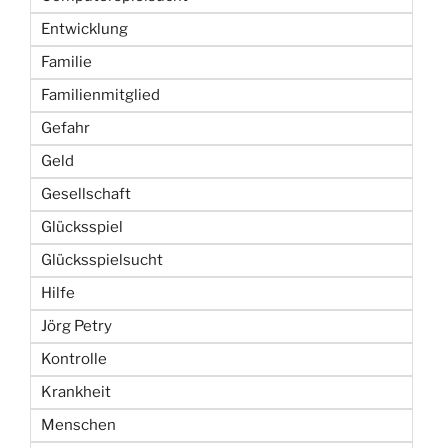
Entwicklung
Familie
Familienmitglied
Gefahr
Geld
Gesellschaft
Glücksspiel
Glücksspielsucht
Hilfe
Jörg Petry
Kontrolle
Krankheit
Menschen