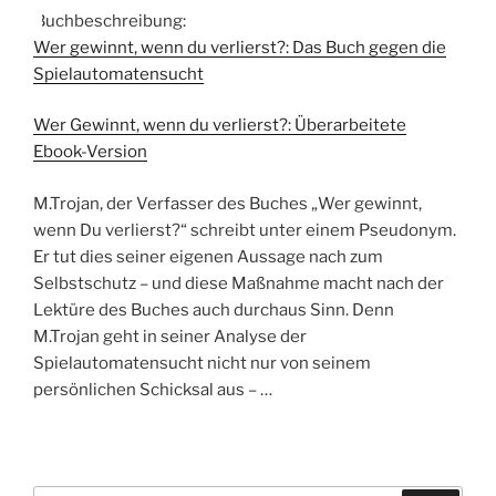
Buchbeschreibung:
Wer gewinnt, wenn du verlierst?: Das Buch gegen die
Spielautomatensucht
Wer Gewinnt, wenn du verlierst?: Überarbeitete
Ebook-Version
M.Trojan, der Verfasser des Buches „Wer gewinnt,
wenn Du verlierst?“ schreibt unter einem Pseudonym.
Er tut dies seiner eigenen Aussage nach zum
Selbstschutz – und diese Maßnahme macht nach der
Lektüre des Buches auch durchaus Sinn. Denn
M.Trojan geht in seiner Analyse der
Spielautomatensucht nicht nur von seinem
persönlichen Schicksal aus – …