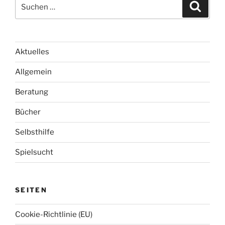
S
S
u
u
c
c
h
e
h
n
e
Aktuelles
n
Allgemein
n
a
Beratung
c
h
Bücher
:
Selbsthilfe
Spielsucht
SEITEN
Cookie-Richtlinie (EU)