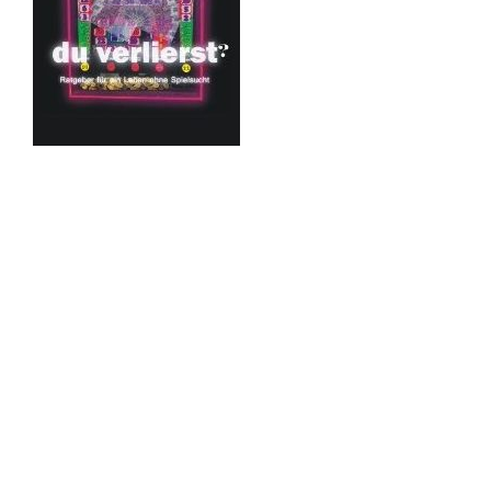
I
C
H
T
A
M