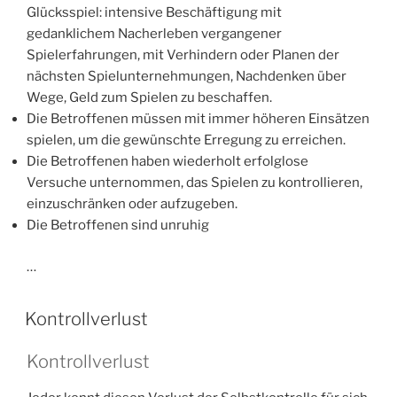
I
Glücksspiel: intensive Beschäftigung mit
C
gedanklichem Nacherleben vergangener
H
T
Spielerfahrungen, mit Verhindern oder Planen der
A
nächsten Spielunternehmungen, Nachdenken über
M
Wege, Geld zum Spielen zu beschaffen.
Die Betroffenen müssen mit immer höheren Einsätzen
spielen, um die gewünschte Erregung zu erreichen.
Die Betroffenen haben wiederholt erfolglose
Versuche unternommen, das Spielen zu kontrollieren,
einzuschränken oder aufzugeben.
Die Betroffenen sind unruhig
…
V
Kontrollverlust
E
R
Kontrollverlust
Ö
F
F