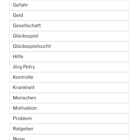
Gefahr
Geld
Gesellschaft
Glücksspiel
Glücksspielsucht
Hilfe
Jörg Petry
Kontrolle
Krankheit
Menschen
Motivation
Problem
Ratgeber
Reise