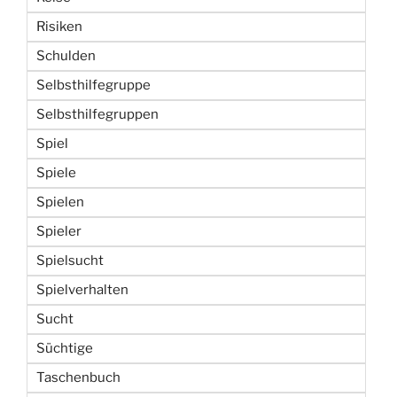
Risiken
Schulden
Selbsthilfegruppe
Selbsthilfegruppen
Spiel
Spiele
Spielen
Spieler
Spielsucht
Spielverhalten
Sucht
Süchtige
Taschenbuch