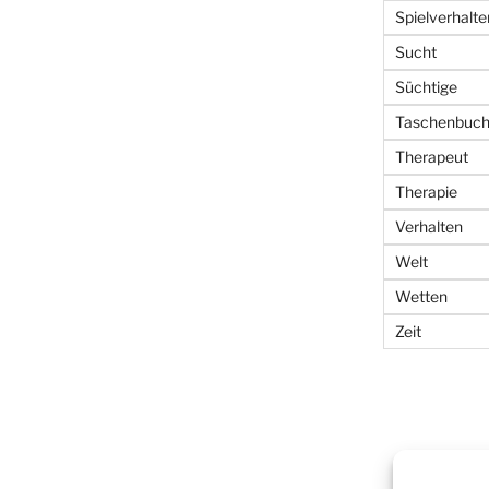
Spielverhalte
Sucht
Süchtige
Taschenbuc
Therapeut
Therapie
Verhalten
Welt
Wetten
Zeit