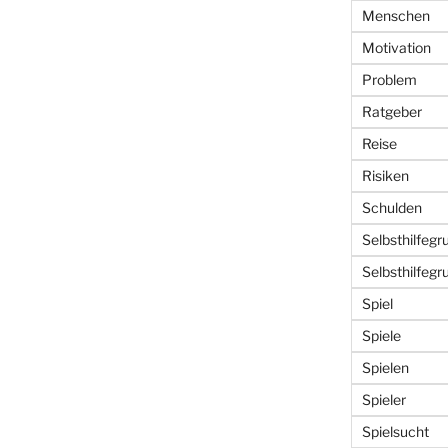
Menschen
Motivation
Problem
Ratgeber
Reise
Risiken
Schulden
Selbsthilfegr
Selbsthilfeg
Spiel
Spiele
Spielen
Spieler
Spielsucht