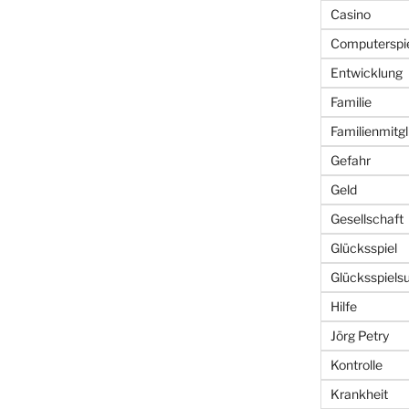
Casino
Computerspi
Entwicklung
Familie
Familienmitgl
Gefahr
Geld
Gesellschaft
Glücksspiel
Glücksspiels
Hilfe
Jörg Petry
Kontrolle
Krankheit