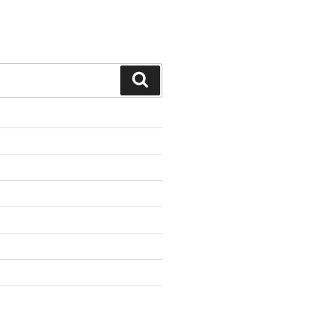
S
u
c
h
e
n