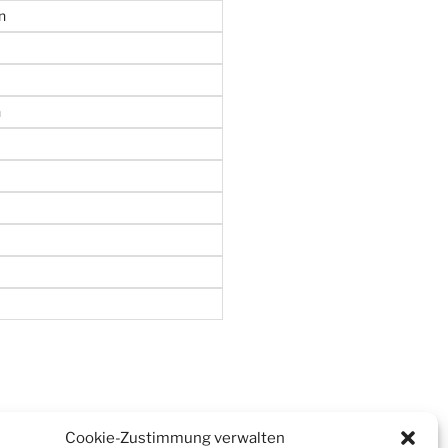
n
h
Cookie-Zustimmung verwalten