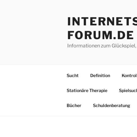
Z
Stationäre Therapie
Spielsuc
u
INTERNETS
m
Bücher
Schuldenberatung
I
FORUM.DE
n
h
Informationen zum Glückspiel,
a
l
t
s
Sucht
Definition
Kontrol
p
r
Stationäre Therapie
Spielsuc
i
n
Bücher
Schuldenberatung
g
e
n