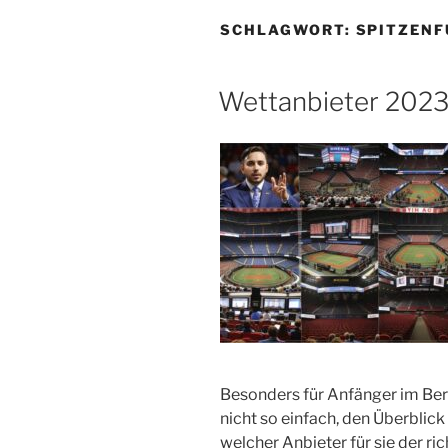
SCHLAGWORT:
SPITZENF
V
Wettanbieter 2023 
E
R
Ö
F
F
E
N
T
L
I
C
H
T
A
M
Besonders für Anfänger im Bere
nicht so einfach, den Überblic
welcher Anbieter für sie der ri