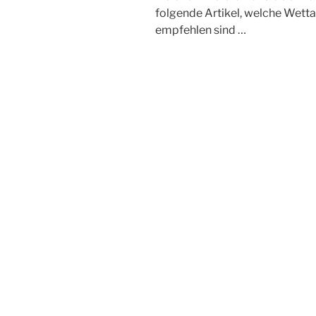
folgende Artikel, welche Wetta
empfehlen sind …