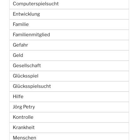
Computerspielsucht
Entwicklung
Familie
Familienmitglied
Gefahr
Geld
Gesellschaft
Glücksspiel
Glücksspielsucht
Hilfe
Jörg Petry
Kontrolle
Krankheit
Menschen