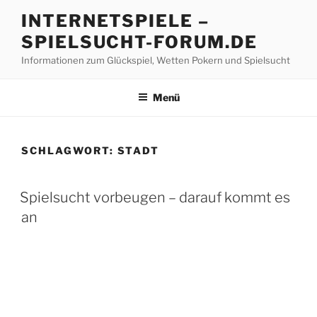
Z
INTERNETSPIELE –
u
SPIELSUCHT-FORUM.DE
m
I
Informationen zum Glückspiel, Wetten Pokern und Spielsucht
n
h
Menü
a
l
t
SCHLAGWORT:
STADT
s
p
V
r
Spielsucht vorbeugen – darauf kommt es
E
i
an
R
n
Ö
F
g
F
e
E
n
N
T
L