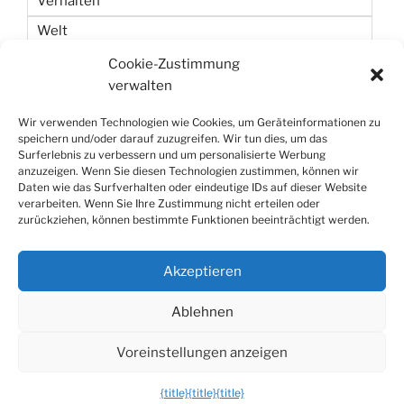
Verhalten
Welt
Wetten
Cookie-Zustimmung
verwalten
Zeit
Wir verwenden Technologien wie Cookies, um Geräteinformationen zu
speichern und/oder darauf zuzugreifen. Wir tun dies, um das
Surferlebnis zu verbessern und um personalisierte Werbung
anzuzeigen. Wenn Sie diesen Technologien zustimmen, können wir
Daten wie das Surfverhalten oder eindeutige IDs auf dieser Website
verarbeiten. Wenn Sie Ihre Zustimmung nicht erteilen oder
zurückziehen, können bestimmte Funktionen beeinträchtigt werden.
Datenschutzerklärung
Stolz präsentiert von WordPress
Akzeptieren
Die mobile Version verlassen
Ablehnen
Voreinstellungen anzeigen
{title}
{title}
{title}