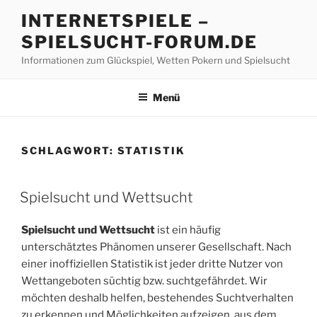
Z
INTERNETSPIELE –
u
SPIELSUCHT-FORUM.DE
m
I
Informationen zum Glückspiel, Wetten Pokern und Spielsucht
n
h
Menü
a
l
t
SCHLAGWORT:
STATISTIK
s
p
V
r
Spielsucht und Wettsucht
E
i
R
n
Spielsucht und Wettsucht
ist ein häufig
Ö
F
g
unterschätztes Phänomen unserer Gesellschaft. Nach
F
e
einer inoffiziellen Statistik ist jeder dritte Nutzer von
E
n
Wettangeboten süchtig bzw. suchtgefährdet. Wir
N
T
möchten deshalb helfen, bestehendes Suchtverhalten
L
zu erkennen und Möglichkeiten aufzeigen, aus dem