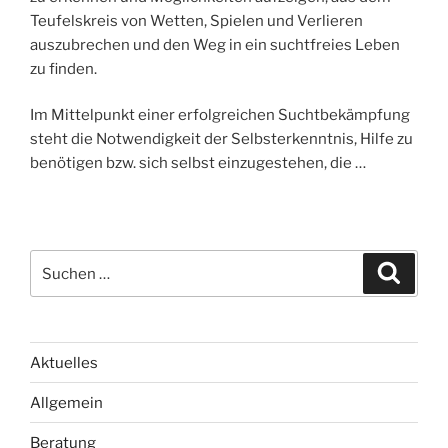
I
Teufelskreis von Wetten, Spielen und Verlieren
C
H
auszubrechen und den Weg in ein suchtfreies Leben
T
zu finden.
A
M
Im Mittelpunkt einer erfolgreichen Suchtbekämpfung
steht die Notwendigkeit der Selbsterkenntnis, Hilfe zu
benötigen bzw. sich selbst einzugestehen, die …
S
S
u
u
c
c
h
e
h
n
e
Aktuelles
n
Allgemein
n
a
Beratung