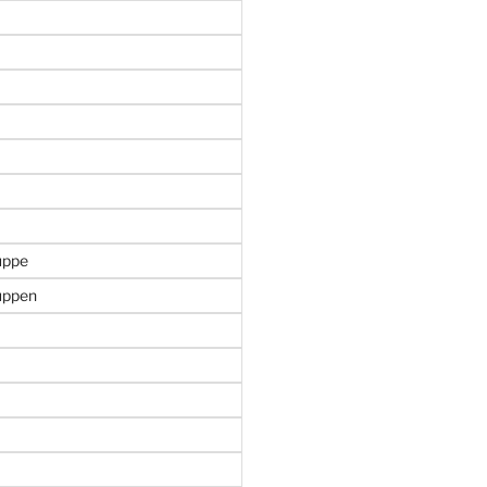
uppe
ruppen