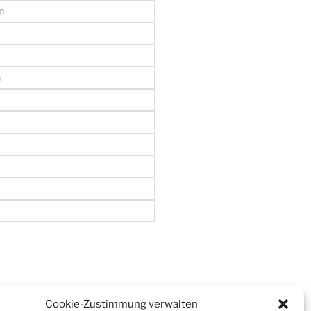
n
h
Cookie-Zustimmung verwalten