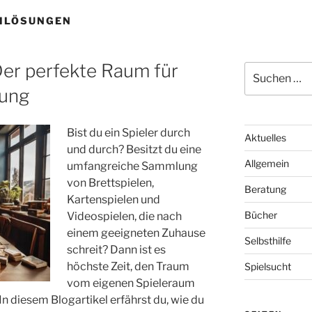
MLÖSUNGEN
Der perfekte Raum für
S
u
lung
c
h
e
Bist du ein Spieler durch
Aktuelles
n
und durch? Besitzt du eine
n
Allgemein
umfangreiche Sammlung
a
von Brettspielen,
Beratung
c
Kartenspielen und
h
Bücher
Videospielen, die nach
:
einem geeigneten Zuhause
Selbsthilfe
schreit? Dann ist es
höchste Zeit, den Traum
Spielsucht
vom eigenen Spieleraum
In diesem Blogartikel erfährst du, wie du