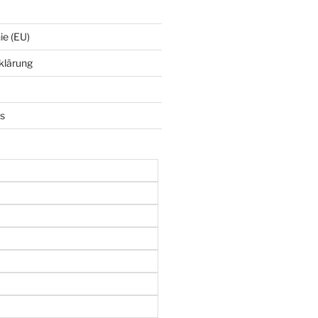
ie (EU)
klärung
ks