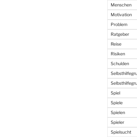
Menschen
Motivation
Problem
Ratgeber
Reise
Risiken
Schulden
Selbsthilfegr
Selbsthilfeg
Spiel
Spiele
Spielen
Spieler
Spielsucht