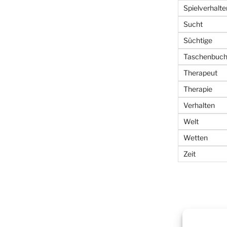
Spielverhalte
Sucht
Süchtige
Taschenbuc
Therapeut
Therapie
Verhalten
Welt
Wetten
Zeit