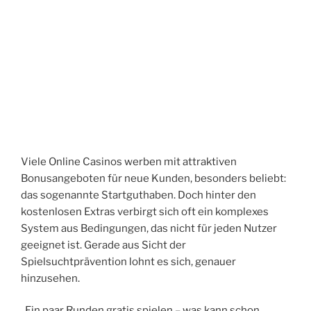
I
C
H
T
A
M
Viele Online Casinos werben mit attraktiven
Bonusangeboten für neue Kunden, besonders beliebt:
das sogenannte Startguthaben. Doch hinter den
kostenlosen Extras verbirgt sich oft ein komplexes
System aus Bedingungen, das nicht für jeden Nutzer
geeignet ist. Gerade aus Sicht der
Spielsuchtprävention lohnt es sich, genauer
hinzusehen.
„Ein paar Runden gratis spielen – was kann schon