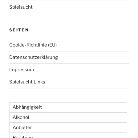
Spielsucht
SEITEN
Cookie-Richtlinie (EU)
Datenschutzerklärung
Impressum
Spielsucht Links
Abhängigkeit
Alkohol
Anbieter
Beratung