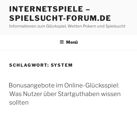
Z
INTERNETSPIELE –
u
SPIELSUCHT-FORUM.DE
m
I
Informationen zum Glückspiel, Wetten Pokern und Spielsucht
n
h
Menü
a
l
t
SCHLAGWORT:
SYSTEM
s
p
V
r
Bonusangebote im Online-Glücksspiel:
E
i
Was Nutzer über Startguthaben wissen
R
n
Ö
sollten
F
g
F
e
E
n
N
T
L