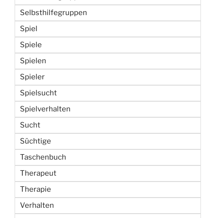
Selbsthilfegruppen
Spiel
Spiele
Spielen
Spieler
Spielsucht
Spielverhalten
Sucht
Süchtige
Taschenbuch
Therapeut
Therapie
Verhalten