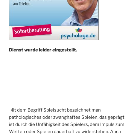
I
C
H
T
A
M
Dienst wurde leider eingestellt.
Mit dem Begriff Spielsucht bezeichnet man
pathologisches oder zwanghaftes Spielen, das geprägt
ist durch die Unfähigkeit des Spielers, dem Impuls zum
Wetten oder Spielen dauerhaft zu widerstehen. Auch