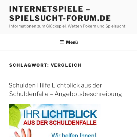
Z
INTERNETSPIELE –
u
SPIELSUCHT-FORUM.DE
m
I
Informationen zum Glückspiel, Wetten Pokern und Spielsucht
n
h
Menü
a
l
t
SCHLAGWORT:
VERGLEICH
s
p
V
r
Schulden Hilfe Lichtblick aus der
E
i
Schuldenfalle – Angebotsbeschreibung
R
n
Ö
F
g
F
e
E
n
N
T
L