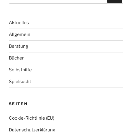
c
c
h
e
h
n
e
Aktuelles
n
Allgemein
n
a
Beratung
c
h
Bücher
:
Selbsthilfe
Spielsucht
SEITEN
Cookie-Richtlinie (EU)
Datenschutzerklärung