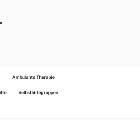
ilfe
Selbsthilfegruppen
-
e
Ambulante Therapie
ilfe
Selbsthilfegruppen