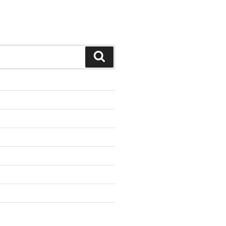
S
u
c
h
e
n