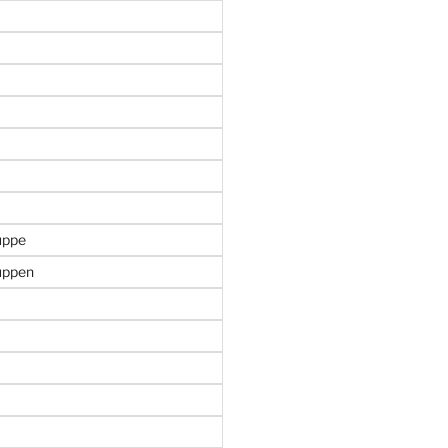
uppe
ruppen