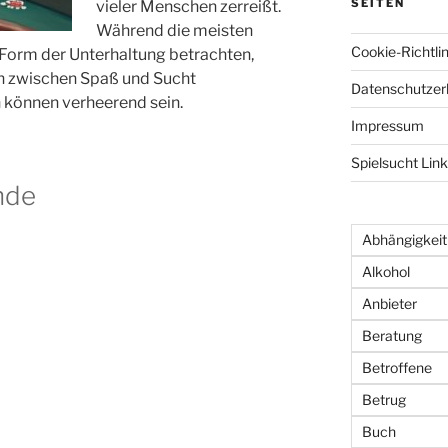
SEITEN
vieler Menschen zerreißt.
Während die meisten
Cookie-Richtlin
 Form der Unterhaltung betrachten,
n zwischen Spaß und Sucht
Datenschutzer
 können verheerend sein.
Impressum
Spielsucht Lin
nde
Abhängigkeit
Alkohol
Anbieter
Beratung
Betroffene
Betrug
Buch