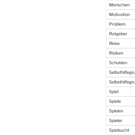
Menschen
Motivation
Problem
Ratgeber
Reise
Risiken
Schulden
Selbsthilfegr
Selbsthilfeg
Spiel
Spiele
Spielen
Spieler
Spielsucht