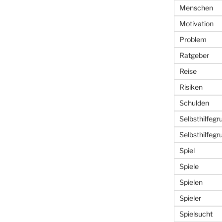
Menschen
Motivation
Problem
Ratgeber
Reise
Risiken
Schulden
Selbsthilfegr
Selbsthilfeg
Spiel
Spiele
Spielen
Spieler
Spielsucht