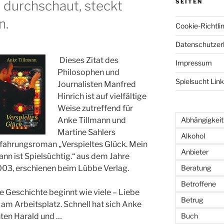
t durchschaut, steckt
SEITEN
n.
Cookie-Richtlin
Datenschutzer
Dieses Zitat des
Impressum
Philosophen und
Spielsucht Lin
Journalisten Manfred
Hinrich ist auf vielfältige
Weise zutreffend für
Abhängigkeit
Anke Tillmann und
Martine Sahlers
Alkohol
fahrungsroman „Verspieltes Glück. Mein
Anbieter
nn ist Spielsüchtig.“ aus dem Jahre
Beratung
03, erschienen beim Lübbe Verlag.
Betroffene
e Geschichte beginnt wie viele – Liebe
Betrug
 am Arbeitsplatz. Schnell hat sich Anke
Buch
nten Harald und …