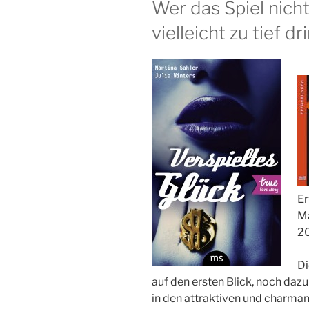
Wer das Spiel nich
vielleicht zu tief dri
Er
Ma
20
Di
auf den ersten Blick, noch dazu
in den attraktiven und charma