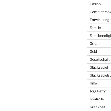
Casino
Computerspi
Entwicklung
Familie
Familienmitgl
Gefahr
Geld
Gesellschaft
Glücksspiel
Glücksspiels
Hilfe
Jörg Petry
Kontrolle
Krankheit