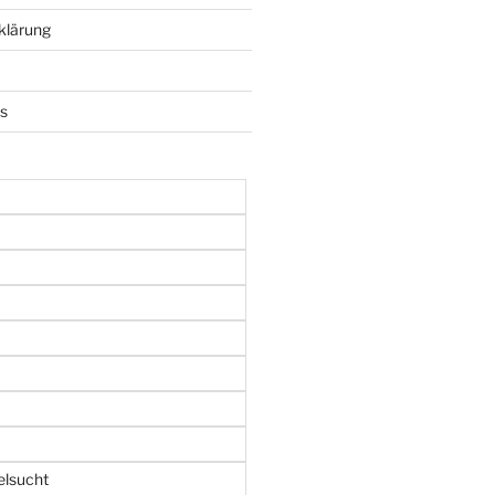
klärung
ks
elsucht