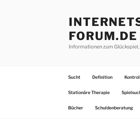
Z
Stationäre Therapie
Spielsuc
u
INTERNETS
m
Bücher
Schuldenberatung
I
FORUM.DE
n
h
Informationen zum Glückspiel,
a
l
t
s
Sucht
Definition
Kontrol
p
r
Stationäre Therapie
Spielsuc
i
n
Bücher
Schuldenberatung
g
e
n