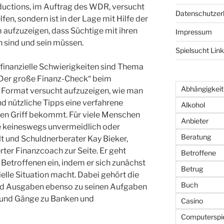
oductions, im Auftrag des WDR, versucht
Datenschutzer
fen, sondern ist in der Lage mit Hilfe der
aufzuzeigen, dass Süchtige mit ihren
Impressum
n sind und sein müssen.
Spielsucht Lin
finanzielle Schwierigkeiten sind Thema
„Der große Finanz-Check“ beim
Abhängigkeit
Format versucht aufzuzeigen, wie man
 nützliche Tipps eine verfahrene
Alkohol
n den Griff bekommt. Für viele Menschen
Anbieter
le keineswegs unvermeidlich oder
Beratung
 und Schuldnerberater Kay Bieker,
erter Finanzcoach zur Seite. Er geht
Betroffene
r Betroffenen ein, indem er sich zunächst
Betrug
ielle Situation macht. Dabei gehört die
Buch
nd Ausgaben ebenso zu seinen Aufgaben
 und Gänge zu Banken und
Casino
Computerspi