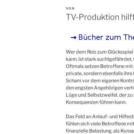
V
VON
E
TV-Produktion hilf
R
Ö
F
F
E
N
T
L
Wer dem Reiz zum Glücksspiel
I
kann, ist stark suchtgefährdet,
C
H
Oftmals setzen Betroffene mit 
T
private, sondern ebenfalls ihre 
A
M
Scham vor dem eigenen Kontroll
den engsten Angehörigen verhei
Lüge und Selbstzweifel, der z
Konsequenzen führen kann.
Das Feld an Anlauf- und Hilfest
fühlen sich viele Betroffene mi
finanzielle Belastung, als Kons