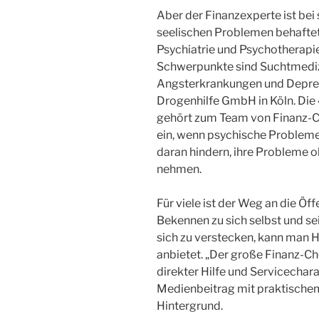
Aber der Finanzexperte ist bei s
seelischen Problemen behaftete
Psychiatrie und Psychotherapie D
Schwerpunkte sind Suchtmedizi
Angsterkrankungen und Depressi
Drogenhilfe GmbH in Köln. Die 
gehört zum Team von Finanz-Co
ein, wenn psychische Problem
daran hindern, ihre Probleme oh
nehmen.
Für viele ist der Weg an die Öff
Bekennen zu sich selbst und s
sich zu verstecken, kann man H
anbietet. „Der große Finanz-C
direkter Hilfe und Servicechar
Medienbeitrag mit praktische
Hintergrund.