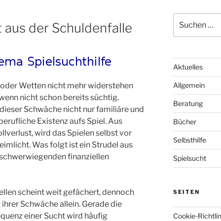
S
t aus der Schuldenfalle
u
c
h
e
Aktuelles
n
n
 oder Wetten nicht mehr widerstehen
Allgemein
a
 wenn nicht schon bereits süchtig.
Beratung
c
dieser Schwäche nicht nur familiäre und
h
berufliche Existenz aufs Spiel. Aus
Bücher
:
verlust, wird das Spielen selbst vor
Selbsthilfe
mlicht. Was folgt ist ein Strudel aus
u schwerwiegenden finanziellen
Spielsucht
ellen scheint weit gefächert, dennoch
SEITEN
t ihrer Schwäche allein. Gerade die
equenz einer Sucht wird häufig
Cookie-Richtlin