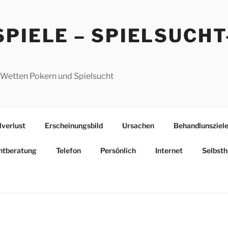
htberatung
Telefon
Persönlich
Internet
Selbsth
PIELE – SPIELSUCHT
 Wetten Pokern und Spielsucht
lverlust
Erscheinungsbild
Ursachen
Behandlunsziel
htberatung
Telefon
Persönlich
Internet
Selbsth