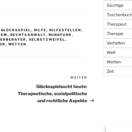
Süchtige
Taschenbuc
Therapeut
,
GLÜCKSSPIEL
,
HILFE
,
HILFESTELLEN
,
Therapie
LEM
,
RECHTSANWALT
,
RUNDFUNK
,
NERBERATER
,
SELBSTZWEIFEL
,
Verhalten
DR
,
WETTEN
Welt
Wetten
Zeit
WEITER
N
ä
Glücksspielsucht heute:
c
Therapeutische, sozialpolitische
h
und rechtliche Aspekte
s
t
e
r