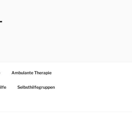
ilfe
Selbsthilfegruppen
-
e
Ambulante Therapie
ilfe
Selbsthilfegruppen