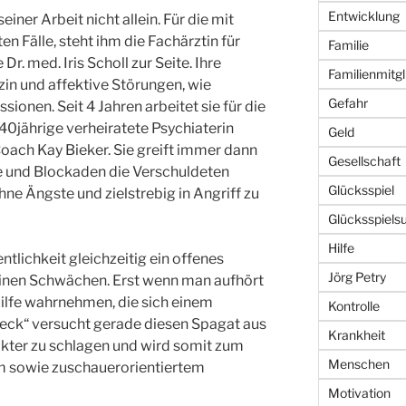
Entwicklung
einer Arbeit nicht allein. Für die mit
n Fälle, steht ihm die Fachärztin für
Familie
r. med. Iris Scholl zur Seite. Ihre
Familienmitgl
n und affektive Störungen, wie
Gefahr
onen. Seit 4 Jahren arbeitet sie für die
40jährige verheiratete Psychiaterin
Geld
ach Kay Bieker. Sie greift immer dann
Gesellschaft
e und Blockaden die Verschuldeten
Glücksspiel
ne Ängste und zielstrebig in Angriff zu
Glücksspiels
Hilfe
entlichkeit gleichzeitig ein offenes
Jörg Petry
einen Schwächen. Erst wenn man aufhört
ilfe wahrnehmen, die sich einem
Kontrolle
heck“ versucht gerade diesen Spagat aus
Krankheit
akter zu schlagen und wird somit zum
Menschen
m sowie zuschauerorientiertem
Motivation