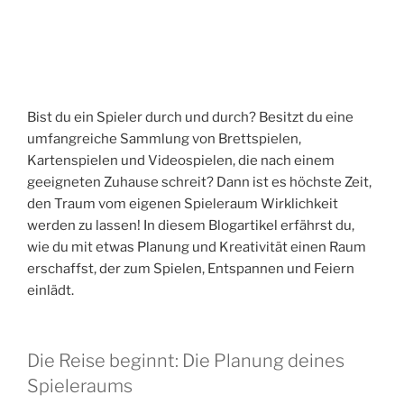
I
C
H
T
A
M
Bist du ein Spieler durch und durch? Besitzt du eine
umfangreiche Sammlung von Brettspielen,
Kartenspielen und Videospielen, die nach einem
geeigneten Zuhause schreit? Dann ist es höchste Zeit,
den Traum vom eigenen Spieleraum Wirklichkeit
werden zu lassen! In diesem Blogartikel erfährst du,
wie du mit etwas Planung und Kreativität einen Raum
erschaffst, der zum Spielen, Entspannen und Feiern
einlädt.
Die Reise beginnt: Die Planung deines
Spieleraums