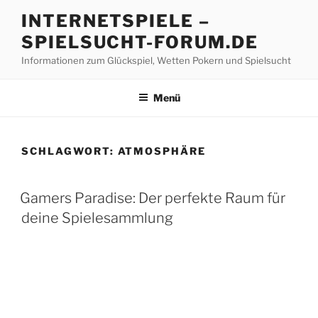
Z
INTERNETSPIELE –
u
SPIELSUCHT-FORUM.DE
m
I
Informationen zum Glückspiel, Wetten Pokern und Spielsucht
n
h
Menü
a
l
t
SCHLAGWORT:
ATMOSPHÄRE
s
p
V
r
Gamers Paradise: Der perfekte Raum für
E
i
deine Spielesammlung
R
n
Ö
F
g
F
e
E
n
N
T
L