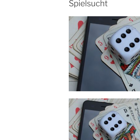
Spielsucht