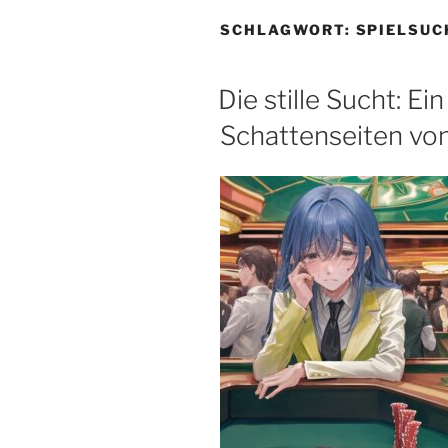
SCHLAGWORT:
SPIELSUC
Die stille Sucht: Ein
Schattenseiten von