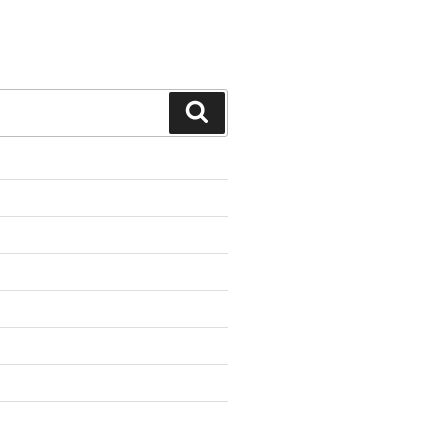
Suchen