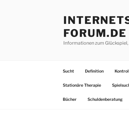
Zum
Inhalt
INTERNETS
springen
FORUM.DE
Informationen zum Glückspiel,
Sucht
Definition
Kontrol
Stationäre Therapie
Spielsuc
Bücher
Schuldenberatung