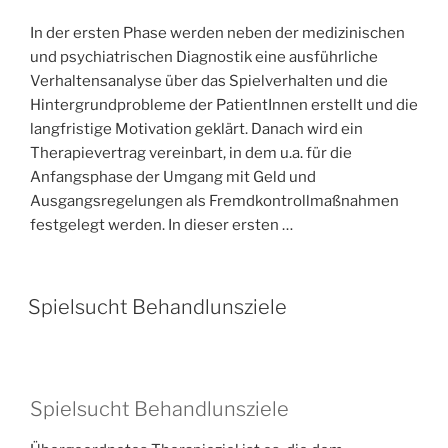
T
A
In der ersten Phase werden neben der medizinischen
M
und psychiatrischen Diagnostik eine ausführliche
Verhaltensanalyse über das Spielverhalten und die
Hintergrundprobleme der PatientInnen erstellt und die
langfristige Motivation geklärt. Danach wird ein
Therapievertrag vereinbart, in dem u.a. für die
Anfangsphase der Umgang mit Geld und
Ausgangsregelungen als Fremdkontrollmaßnahmen
festgelegt werden. In dieser ersten …
V
Spielsucht Behandlunsziele
E
R
Ö
F
F
Spielsucht Behandlunsziele
E
N
T