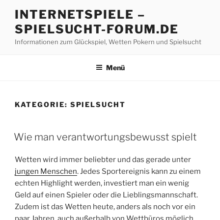
Z
INTERNETSPIELE –
u
SPIELSUCHT-FORUM.DE
m
I
Informationen zum Glückspiel, Wetten Pokern und Spielsucht
n
h
Menü
a
l
t
KATEGORIE:
SPIELSUCHT
s
p
V
r
Wie man verantwortungsbewusst spielt
E
i
R
n
Wetten wird immer beliebter und das gerade unter
Ö
F
g
jungen Menschen
. Jedes Sportereignis kann zu einem
F
e
echten Highlight werden, investiert man ein wenig
E
n
Geld auf einen Spieler oder die Lieblingsmannschaft.
N
T
Zudem ist das Wetten heute, anders als noch vor ein
L
paar Jahren, auch außerhalb von Wettbüros möglich.