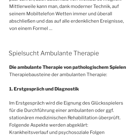
I
Mittlerweile kann man, dank moderner Technik, auf
C
H
seinem Mobiltelefon Wetten immer und überall
T
abschließen und das auf alle erdenklichen Ereignisse,
A
von einem Formel …
M
V
Spielsucht Ambulante Therapie
E
R
Die ambulante Therapie von pathologischem Spielen
Ö
F
Therapiebausteine der ambulanten Therapie:
F
E
1. Erstgespräch und Diagnostik
N
T
L
Im Erstgespräch wird die Eignung des Glücksspielers
I
für die Durchführung einer ambulanten oder ggf.
C
H
stationären medizinischen Rehabilitation überprüft.
T
Folgende Aspekte werden abgeklärt:
A
Krankheitsverlauf und psychosoziale Folgen
M