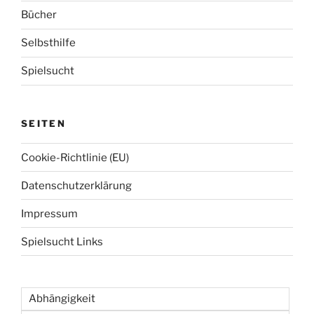
r
h
Bücher
i
:
e
Selbsthilfe
r
Spielsucht
u
n
g
SEITEN
d
Cookie-Richtlinie (EU)
e
r
Datenschutzerklärung
B
Impressum
e
i
Spielsucht Links
t
r
ä
Abhängigkeit