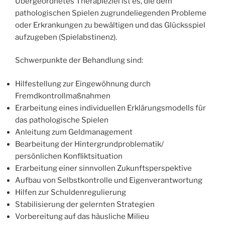
Übergeordnetes Therapieziel ist es, die dem
L
pathologischen Spielen zugrundeliegenden Probleme
I
oder Erkrankungen zu bewältigen und das Glücksspiel
C
H
aufzugeben (Spielabstinenz).
T
A
Schwerpunkte der Behandlung sind:
M
Hilfestellung zur Eingewöhnung durch
Fremdkontrollmaßnahmen
Erarbeitung eines individuellen Erklärungsmodells für
das pathologische Spielen
Anleitung zum Geldmanagement
Bearbeitung der Hintergrundproblematik/
persönlichen Konfliktsituation
Erarbeitung einer sinnvollen Zukunftsperspektive
Aufbau von Selbstkontrolle und Eigenverantwortung
Hilfen zur Schuldenregulierung
Stabilisierung der gelernten Strategien
Vorbereitung auf das häusliche Milieu