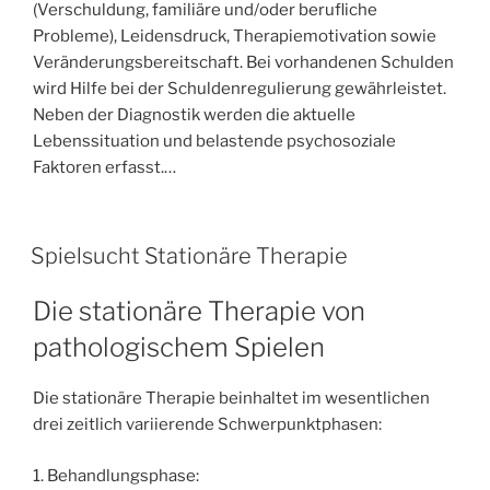
(Verschuldung, familiäre und/oder berufliche
Probleme), Leidensdruck, Therapiemotivation sowie
Veränderungsbereitschaft. Bei vorhandenen Schulden
wird Hilfe bei der Schuldenregulierung gewährleistet.
Neben der Diagnostik werden die aktuelle
Lebenssituation und belastende psychosoziale
Faktoren erfasst.…
V
Spielsucht Stationäre Therapie
E
R
Die stationäre Therapie von
Ö
F
pathologischem Spielen
F
E
N
Die stationäre Therapie beinhaltet im wesentlichen
T
drei zeitlich variierende Schwerpunktphasen:
L
I
C
1. Behandlungsphase:
H