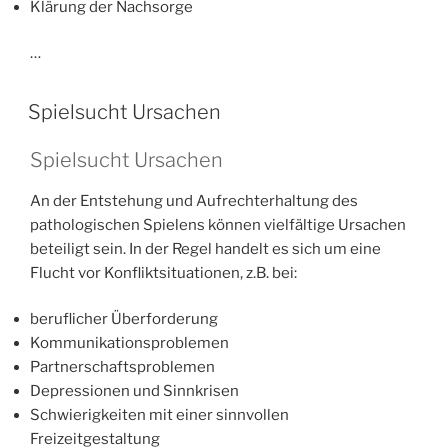
Klärung der Nachsorge
…
V
Spielsucht Ursachen
E
R
Spielsucht Ursachen
Ö
F
F
An der Entstehung und Aufrechterhaltung des
E
pathologischen Spielens können vielfältige Ursachen
N
beteiligt sein. In der Regel handelt es sich um eine
T
L
Flucht vor Konfliktsituationen, z.B. bei:
I
C
beruflicher Überforderung
H
T
Kommunikationsproblemen
A
Partnerschaftsproblemen
M
Depressionen und Sinnkrisen
Schwierigkeiten mit einer sinnvollen
Freizeitgestaltung