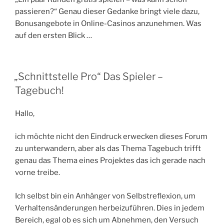
passieren?“ Genau dieser Gedanke bringt viele dazu,
Bonusangebote in Online-Casinos anzunehmen. Was
auf den ersten Blick …
V
„Schnittstelle Pro“ Das Spieler –
E
Tagebuch!
R
Ö
F
Hallo,
F
E
N
ich möchte nicht den Eindruck erwecken dieses Forum
T
zu unterwandern, aber als das Thema Tagebuch trifft
L
genau das Thema eines Projektes das ich gerade nach
I
C
vorne treibe.
H
T
Ich selbst bin ein Anhänger von Selbstreflexion, um
A
Verhaltensänderungen herbeizuführen. Dies in jedem
M
Bereich, egal ob es sich um Abnehmen, den Versuch