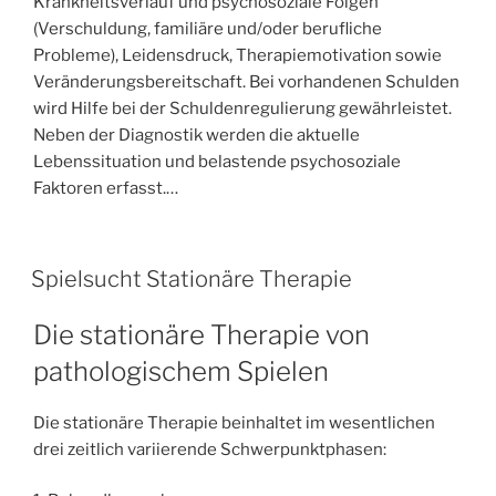
Krankheitsverlauf und psychosoziale Folgen
M
(Verschuldung, familiäre und/oder berufliche
Probleme), Leidensdruck, Therapiemotivation sowie
Veränderungsbereitschaft. Bei vorhandenen Schulden
wird Hilfe bei der Schuldenregulierung gewährleistet.
Neben der Diagnostik werden die aktuelle
Lebenssituation und belastende psychosoziale
Faktoren erfasst.…
V
Spielsucht Stationäre Therapie
E
R
Die stationäre Therapie von
Ö
F
pathologischem Spielen
F
E
N
Die stationäre Therapie beinhaltet im wesentlichen
T
drei zeitlich variierende Schwerpunktphasen:
L
I
C