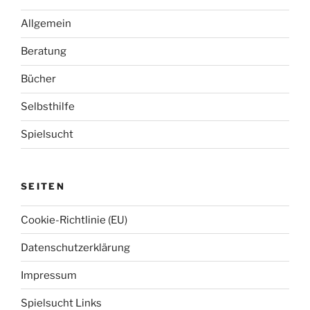
n
Allgemein
n
a
Beratung
c
h
Bücher
:
Selbsthilfe
Spielsucht
SEITEN
Cookie-Richtlinie (EU)
Datenschutzerklärung
Impressum
Spielsucht Links