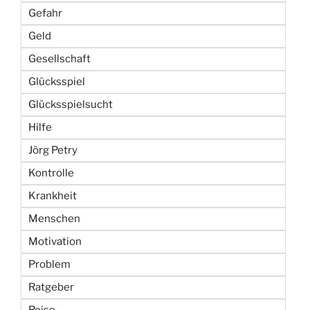
Gefahr
Geld
Gesellschaft
Glücksspiel
Glücksspielsucht
Hilfe
Jörg Petry
Kontrolle
Krankheit
Menschen
Motivation
Problem
Ratgeber