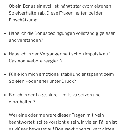
Ob ein Bonus sinnvoll ist, hängt stark vom eigenen
Spielverhalten ab. Diese Fragen helfen bei der
Einschätzung:
Habe ich die Bonusbedingungen vollständig gelesen
und verstanden?
Habe ich in der Vergangenheit schon impulsiv auf
Casinoangebote reagiert?
Fühle ich mich emotional stabil und entspannt beim
Spielen – oder eher unter Druck?
Bin ich in der Lage, klare Limits zu setzen und
einzuhalten?
Wer eine oder mehrere dieser Fragen mit Nein
beantwortet, sollte vorsichtig sein. In vielen Fällen ist
es klüger, bewusst auf Bonusaktionen zu verzichten.