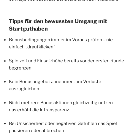
Tipps für den bewussten Umgang mit
Startguthaben
Bonusbedingungen immer im Voraus prüfen – nie
einfach „draufklicken“
Spielzeit und Einsatzhöhe bereits vor der ersten Runde
begrenzen
Kein Bonusangebot annehmen, um Verluste
auszugleichen
Nicht mehrere Bonusaktionen gleichzeitig nutzen –
das erhöht die Intransparenz
Bei Unsicherheit oder negativen Gefühlen das Spiel
pausieren oder abbrechen