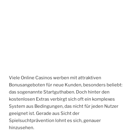
A
M
Viele Online Casinos werben mit attraktiven
Bonusangeboten für neue Kunden, besonders beliebt:
das sogenannte Startguthaben. Doch hinter den
kostenlosen Extras verbirgt sich oft ein komplexes
System aus Bedingungen, das nicht für jeden Nutzer
geeignet ist. Gerade aus Sicht der
Spielsuchtprävention lohnt es sich, genauer
hinzusehen.