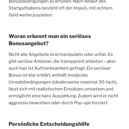
Bonusbedingungen zu erfüllen. Nach Ablauf des
Startguthabens besteht oft der Impuls, mit echtem
Geld weiterzuspielen.
Woran erkennt man ein seriöses
Bonusangebot?
Nicht alle Angebote sind manipulativ oder unfair. Es
gibt seriöse Anbieter, die transparent arbeiten – aber
auch hier ist Aufmerksamkeit gefragt. Ein seriöser
Bonus ist klar erklärt, enthält moderate
Umsatzbedingungen (idealerweise maximal 30-fach),
lässt sich mit realistischen Einsätzen umsetzen und
ermöglicht eine faire Auszahlung. Zudem wird er nicht
aggressiv beworben oder durch Pop-ups forciert.
Persönliche Entscheidungshilfe