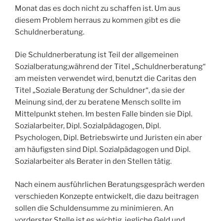
A
Monat das es doch nicht zu schaffen ist. Um aus
M
diesem Problem herraus zu kommen gibt es die
Schuldnerberatung.
Die Schuldnerberatung ist Teil der allgemeinen
Sozialberatung,während der Titel „Schuldnerberatung“
am meisten verwendet wird, benutzt die Caritas den
Titel „Soziale Beratung der Schuldner“, da sie der
Meinung sind, der zu beratene Mensch sollte im
Mittelpunkt stehen. Im besten Falle binden sie Dipl.
Sozialarbeiter, Dipl. Sozialpädagogen, Dipl.
Psychologen, Dipl. Betriebswirte und Juristen ein aber
am häufigsten sind Dipl. Sozialpädagogen und Dipl.
Sozialarbeiter als Berater in den Stellen tätig.
Nach einem ausführlichen Beratungsgespräch werden
verschieden Konzepte entwickelt, die dazu beitragen
sollen die Schuldensumme zu minimieren. An
vorderster Stelle ist es wichtig, jegliche Geld und