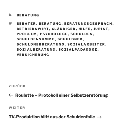
K
BERATUNG
A
S
BERATER
,
BERATUNG
,
BERATUNGSGESPRÄCH
,
T
C
BETRIEBSWIRT
,
GLÄUBIGER
,
HILFE
,
JURIST
,
E
H
PROBLEM
,
PSYCHOLOGE
,
SCHULDEN
,
G
L
SCHULDENSUMME
,
SCHULDNER
,
O
A
SCHULDNERBERATUNG
,
SOZIALARBEITER
,
R
G
SOZIALBERATUNG
,
SOZIALPÄDAGOGE
,
I
W
VERSICHERUNG
E
Ö
N
R
T
E
R
B
V
ZURÜCK
e
o
Roulette – Protokoll einer Selbstzerstörung
i
r
t
h
N
WEITER
r
e
ä
TV-Produktion hilft aus der Schuldenfalle
r
c
a
i