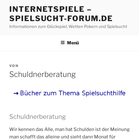
Z
INTERNETSPIELE –
u
SPIELSUCHT-FORUM.DE
m
I
Informationen zum Glückspiel, Wetten Pokern und Spielsucht
n
h
Menü
a
l
t
V
VON
s
E
Schuldnerberatung
R
p
Ö
r
F
i
F
E
n
N
g
T
e
Schuldnerberatung
L
I
n
C
Wir kennen das Alle, man hat Schulden ist der Meinung
H
man schafft das alleine und sieht dann Monat für
T