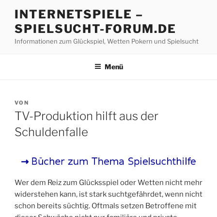
Z
INTERNETSPIELE –
u
SPIELSUCHT-FORUM.DE
m
I
Informationen zum Glückspiel, Wetten Pokern und Spielsucht
n
h
Menü
a
l
t
V
VON
s
E
TV-Produktion hilft aus der
R
p
Ö
Schuldenfalle
r
F
i
F
E
n
N
g
T
e
L
Wer dem Reiz zum Glücksspiel oder Wetten nicht mehr
I
n
widerstehen kann, ist stark suchtgefährdet, wenn nicht
C
schon bereits süchtig. Oftmals setzen Betroffene mit
H
T