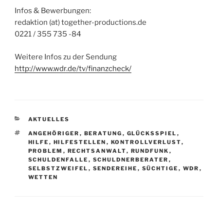
Infos & Bewerbungen:
redaktion (at) together-productions.de
0221 / 355 735 -84
Weitere Infos zu der Sendung
http://www.wdr.de/tv/finanzcheck/
K
AKTUELLES
A
S
ANGEHÖRIGER
,
BERATUNG
,
GLÜCKSSPIEL
,
T
C
HILFE
,
HILFESTELLEN
,
KONTROLLVERLUST
,
E
H
PROBLEM
,
RECHTSANWALT
,
RUNDFUNK
,
G
L
SCHULDENFALLE
,
SCHULDNERBERATER
,
O
A
SELBSTZWEIFEL
,
SENDEREIHE
,
SÜCHTIGE
,
WDR
,
R
G
WETTEN
I
W
E
Ö
N
R
T