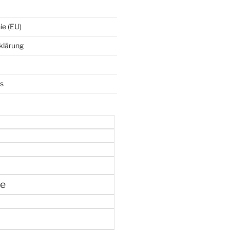
ie (EU)
klärung
ks
ne