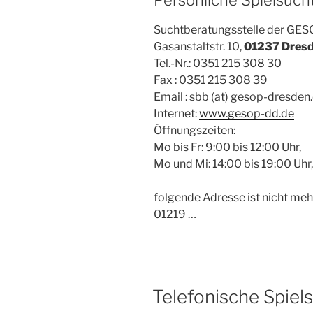
Suchtberatungsstelle der G
Gasanstaltstr. 10,
01237 Dres
Tel.-Nr.: 0351 215 308 30
Fax : 0351 215 308 39
Email : sbb (at) gesop-dresden
Internet:
www.gesop-dd.de
Öffnungszeiten:
Mo bis Fr: 9:00 bis 12:00 Uhr,
Mo und Mi: 14:00 bis 19:00 Uhr
folgende Adresse ist nicht mehr
01219 …
Telefonische Spiel