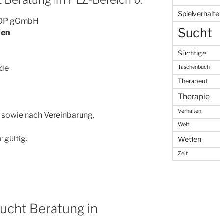
Spielverhalte
ESOP gGmbH
Sucht
den
Süchtige
.de
Taschenbuch
Therapeut
Therapie
Verhalten
, sowie nach Vereinbarung.
Welt
 gültig:
Wetten
Zeit
sucht Beratung in