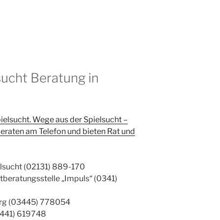
sucht Beratung in
ielsucht. Wege aus der Spielsucht –
raten am Telefon und bieten Rat und
elsucht (02131) 889-170
tberatungsstelle „Impuls“ (0341)
rg (03445) 778054
3441) 619748