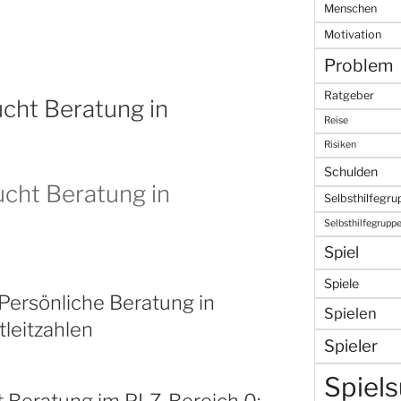
Menschen
Motivation
Problem
Ratgeber
ucht Beratung in
Reise
Risiken
Schulden
ucht Beratung in
Selbsthilfegr
Selbsthilfegrupp
Spiel
Spiele
Persönliche Beratung in
Spielen
leitzahlen
Spieler
Spiels
t Beratung im PLZ-Bereich 0: