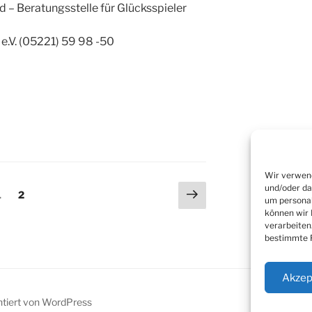
 – Beratungsstelle für Glücksspieler
e.V. (05221) 59 98 -50
Wir verwend
ng
und/oder da
Nächste
Seite
Seite
1
2
um personal
Seite
können wir 
verarbeiten
bestimmte F
Akzep
ntiert von WordPress