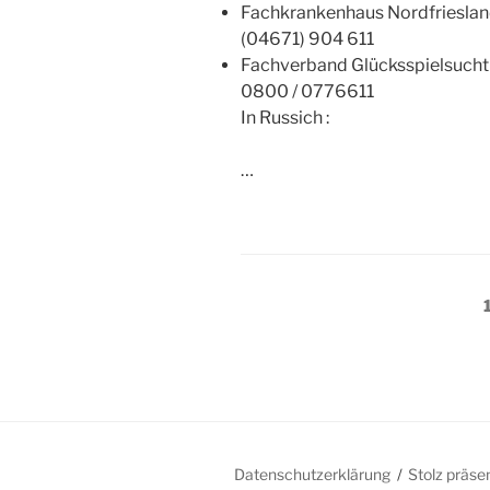
Fachkrankenhaus Nordfriesland
(04671) 904 611
Fachverband Glücksspielsucht 
0800 / 0776611
In Russich :
…
Seitennummerieru
der
Beiträge
Datenschutzerklärung
Stolz präse