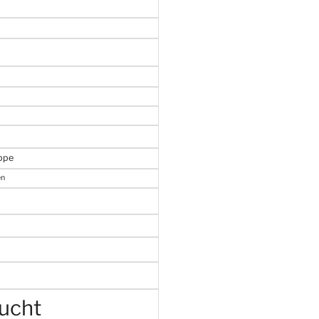
uppe
en
ucht