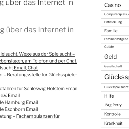
 über das Internet in
Casino
Computerspielsu
Entwicklung
g über das Internet in
Familie
Familienmitglied
Gefahr
ielsucht. Wege aus der Spielsucht –
Geld
Lebenslagen, am Telefon und per Chat.
Gesellschaft
elsucht
Email
,
Chat
 – Beratungsstelle für Glücksspieler
Glückss
Glücksspielsucht
efahren für Schleswig Holstein
Email
e.V.
Email
Hilfe
elle Hamburg
Email
Jörg Petry
lle Eschborn
Email
Kontrolle
ratung –
Fachambulanzen für
Krankheit