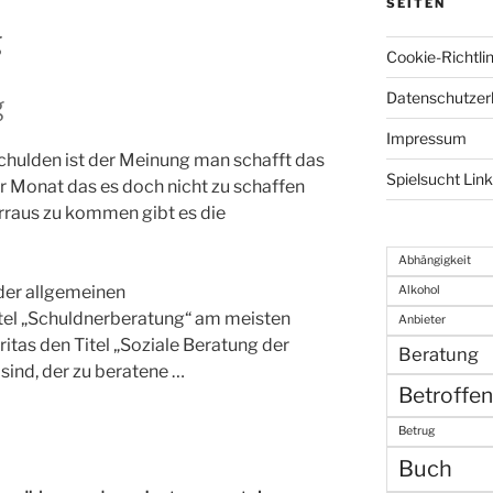
SEITEN
g
Cookie-Richtlin
Datenschutzer
g
Impressum
chulden ist der Meinung man schafft das
Spielsucht Lin
ür Monat das es doch nicht zu schaffen
rraus zu kommen gibt es die
Abhängigkeit
 der allgemeinen
Alkohol
tel „Schuldnerberatung“ am meisten
Anbieter
itas den Titel „Soziale Beratung der
Beratung
sind, der zu beratene …
Betroffe
Betrug
Buch