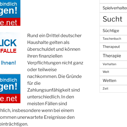
Spielverhalte
Sucht
Süchtige
Rund ein Drittel deutscher
Taschenbuch
Haushalte gelten als
Therapeut
überschuldet und können
Therapie
ihren finanziellen
Verpflichtungen nicht ganz
Verhalten
oder teilweise
Welt
nachkommen. Die Gründe
Wetten
für die
Zeit
Zahlungsunfähigkeit sind
unterschiedlich. In den
meisten Fällen sind
chlich, insbesondere wenn bei einem
nkommen unerwartete Ereignisse den
inträchtigen.