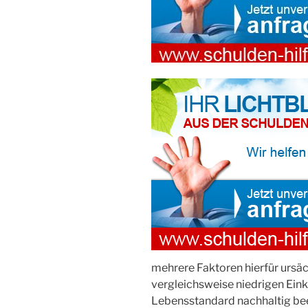
mehrere Faktoren hierfür ursä
vergleichsweise niedrigen Ei
Lebensstandard nachhaltig bee