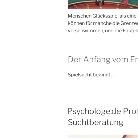
Menschen Glücksspiel als eine
können für manche die Grenze
verschwimmen, und die Folgen
Der Anfang vom E
Spielsucht beginnt …
Psychologe.de Prof
Suchtberatung