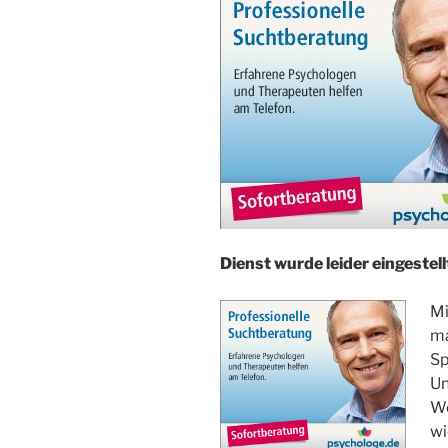
Dienst wurde leider eingestell
Mi
ma
Sp
Un
We
wi