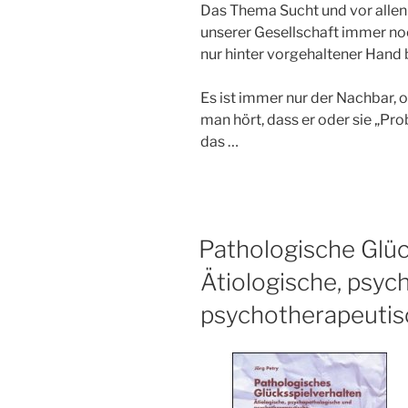
Das Thema Sucht und vor allen
unserer Gesellschaft immer noc
nur hinter vorgehaltener Hand
Es ist immer nur der Nachbar, 
man hört, dass er oder sie „Pr
das …
Pathologische Glüc
Ätiologische, psy
psychotherapeutis