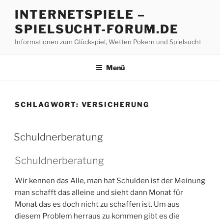
Z
INTERNETSPIELE –
u
SPIELSUCHT-FORUM.DE
m
I
Informationen zum Glückspiel, Wetten Pokern und Spielsucht
n
h
Menü
a
l
t
SCHLAGWORT:
VERSICHERUNG
s
p
V
r
Schuldnerberatung
E
i
R
n
Schuldnerberatung
Ö
F
g
F
Wir kennen das Alle, man hat Schulden ist der Meinung
e
E
man schafft das alleine und sieht dann Monat für
n
N
Monat das es doch nicht zu schaffen ist. Um aus
T
L
diesem Problem herraus zu kommen gibt es die