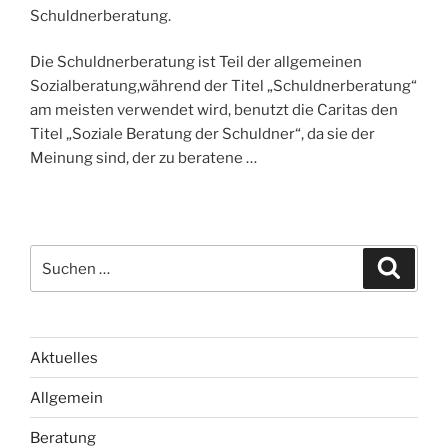
I
Schuldnerberatung.
C
H
T
Die Schuldnerberatung ist Teil der allgemeinen
A
Sozialberatung,während der Titel „Schuldnerberatung“
M
am meisten verwendet wird, benutzt die Caritas den
Titel „Soziale Beratung der Schuldner“, da sie der
Meinung sind, der zu beratene …
S
S
u
u
c
c
h
e
h
n
e
Aktuelles
n
Allgemein
n
a
Beratung