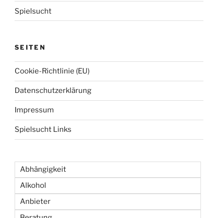
Spielsucht
SEITEN
Cookie-Richtlinie (EU)
Datenschutzerklärung
Impressum
Spielsucht Links
Abhängigkeit
Alkohol
Anbieter
Beratung