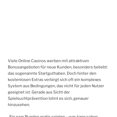
I
C
H
T
A
M
Viele Online Casinos werben mit attraktiven
Bonusangeboten für neue Kunden, besonders beliebt:
das sogenannte Startguthaben. Doch hinter den
kostenlosen Extras verbirgt sich oft ein komplexes
System aus Bedingungen, das nicht für jeden Nutzer
geeignet ist. Gerade aus Sicht der
Spielsuchtprävention lohnt es sich, genauer
hinzusehen.
„Ein paar Runden gratis spielen – was kann schon