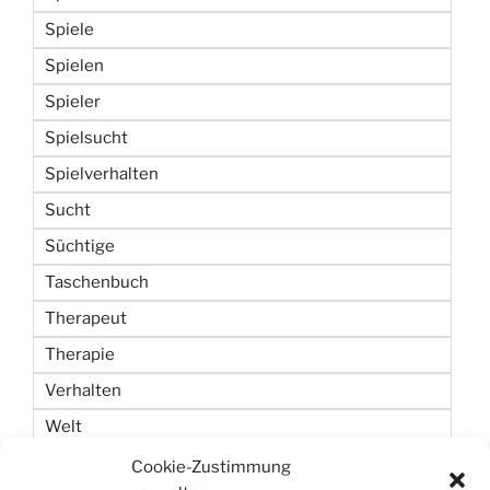
Spiele
Spielen
Spieler
Spielsucht
Spielverhalten
Sucht
Süchtige
Taschenbuch
Therapeut
Therapie
Verhalten
Welt
Wetten
Cookie-Zustimmung