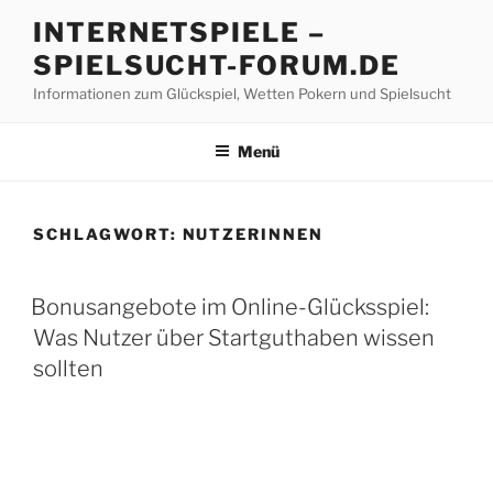
Z
INTERNETSPIELE –
u
SPIELSUCHT-FORUM.DE
m
I
Informationen zum Glückspiel, Wetten Pokern und Spielsucht
n
h
Menü
a
l
t
SCHLAGWORT:
NUTZERINNEN
s
p
V
r
Bonusangebote im Online-Glücksspiel:
E
i
Was Nutzer über Startguthaben wissen
R
n
Ö
sollten
F
g
F
e
E
n
N
T
L