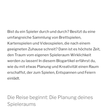
I
C
H
T
A
M
Bist du ein Spieler durch und durch? Besitzt du eine
umfangreiche Sammlung von Brettspielen,
Kartenspielen und Videospielen, die nach einem
geeigneten Zuhause schreit? Dann ist es höchste Zeit,
den Traum vom eigenen Spieleraum Wirklichkeit
werden zu lassen! In diesem Blogartikel erfährst du,
wie du mit etwas Planung und Kreativität einen Raum
erschaffst, der zum Spielen, Entspannen und Feiern
einlädt.
Die Reise beginnt: Die Planung deines
Spieleraums