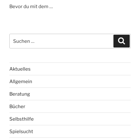
Bevor du mit dem …
S
S
u
u
c
c
h
e
h
n
e
Aktuelles
n
Allgemein
n
a
Beratung
c
h
Bücher
:
Selbsthilfe
Spielsucht