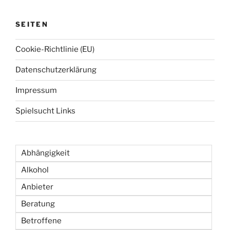
SEITEN
Cookie-Richtlinie (EU)
Datenschutzerklärung
Impressum
Spielsucht Links
Abhängigkeit
Alkohol
Anbieter
Beratung
Betroffene