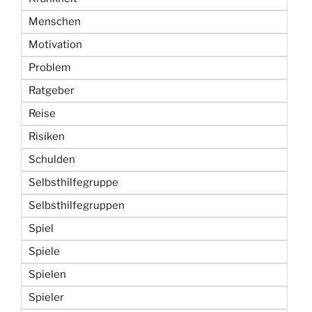
Menschen
Motivation
Problem
Ratgeber
Reise
Risiken
Schulden
Selbsthilfegruppe
Selbsthilfegruppen
Spiel
Spiele
Spielen
Spieler