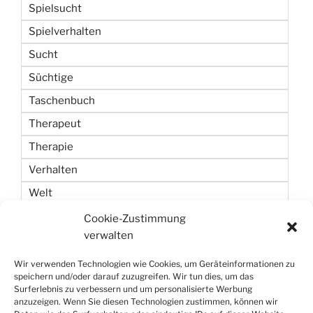
Spielsucht
Spielverhalten
Sucht
Süchtige
Taschenbuch
Therapeut
Therapie
Verhalten
Welt
Wetten
Cookie-Zustimmung
verwalten
Zeit
Wir verwenden Technologien wie Cookies, um Geräteinformationen zu
speichern und/oder darauf zuzugreifen. Wir tun dies, um das
Surferlebnis zu verbessern und um personalisierte Werbung
anzuzeigen. Wenn Sie diesen Technologien zustimmen, können wir