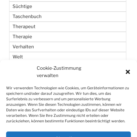
Süchtige
Taschenbuch
Therapeut
Therapie
Verhalten
Welt
Wetten
Cookie-Zustimmung
verwalten
Zeit
Wir verwenden Technologien wie Cookies, um Geräteinformationen zu
speichern und/oder darauf zuzugreifen. Wir tun dies, um das
Surferlebnis zu verbessern und um personalisierte Werbung
anzuzeigen. Wenn Sie diesen Technologien zustimmen, können wir
Daten wie das Surfverhalten oder eindeutige IDs auf dieser Website
verarbeiten. Wenn Sie Ihre Zustimmung nicht erteilen oder
zurückziehen, können bestimmte Funktionen beeinträchtigt werden.
Datenschutzerklärung
Stolz präsentiert von WordPress