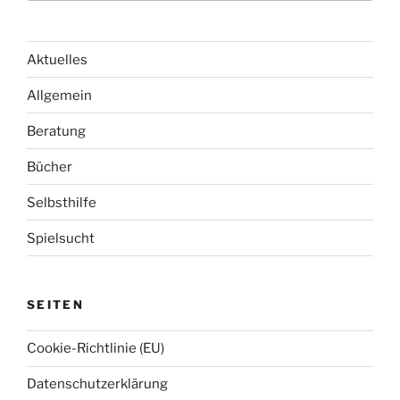
c
h
e
h
n
e
Aktuelles
n
Allgemein
n
a
Beratung
c
h
Bücher
:
Selbsthilfe
Spielsucht
SEITEN
Cookie-Richtlinie (EU)
Datenschutzerklärung