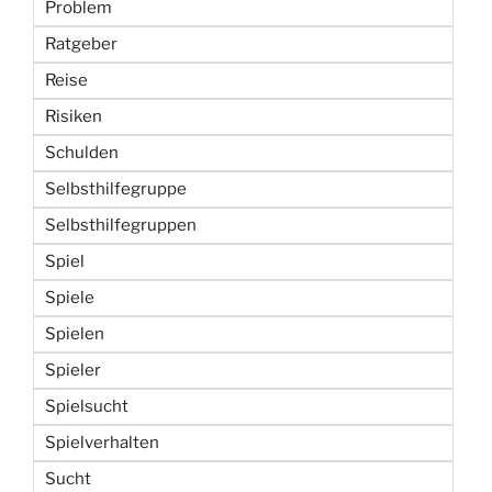
Problem
Ratgeber
Reise
Risiken
Schulden
Selbsthilfegruppe
Selbsthilfegruppen
Spiel
Spiele
Spielen
Spieler
Spielsucht
Spielverhalten
Sucht