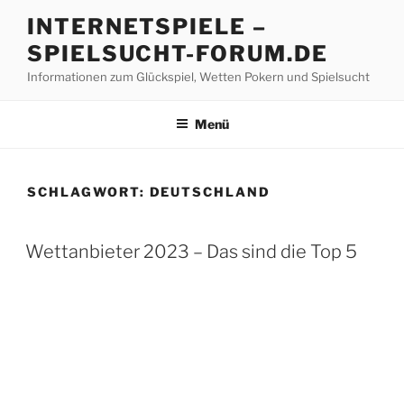
Z
INTERNETSPIELE –
u
SPIELSUCHT-FORUM.DE
m
I
Informationen zum Glückspiel, Wetten Pokern und Spielsucht
n
h
Menü
a
l
t
SCHLAGWORT:
DEUTSCHLAND
s
p
V
r
Wettanbieter 2023 – Das sind die Top 5
E
i
R
n
Ö
F
g
F
e
E
n
N
T
L