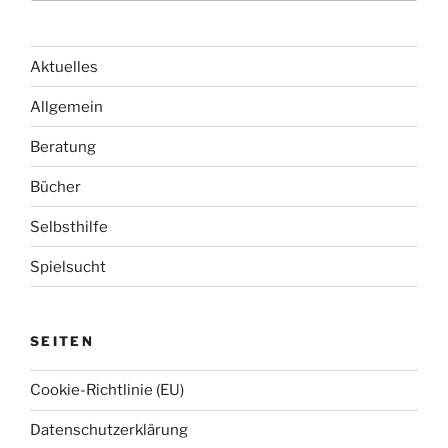
c
h
e
h
n
e
Aktuelles
n
Allgemein
n
a
Beratung
c
h
Bücher
:
Selbsthilfe
Spielsucht
SEITEN
Cookie-Richtlinie (EU)
Datenschutzerklärung