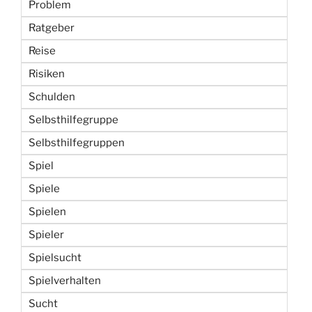
Problem
Ratgeber
Reise
Risiken
Schulden
Selbsthilfegruppe
Selbsthilfegruppen
Spiel
Spiele
Spielen
Spieler
Spielsucht
Spielverhalten
Sucht