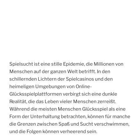
I
C
H
T
A
M
Spielsucht ist eine stille Epidemie, die Millionen von
Menschen auf der ganzen Welt betrifft. In den
schillernden Lichtern der Spielcasinos und den
heimeligen Umgebungen von Online-
Glücksspielplattformen verbirgt sich eine dunkle
Realität, die das Leben vieler Menschen zerreißt.
Während die meisten Menschen Glücksspiel als eine
Form der Unterhaltung betrachten, können für manche
die Grenzen zwischen Spaß und Sucht verschwimmen,
und die Folgen können verheerend sein.