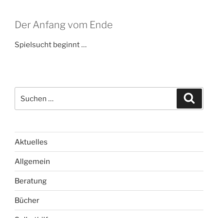
Der Anfang vom Ende
Spielsucht beginnt …
S
S
u
u
c
c
h
e
h
n
e
Aktuelles
n
Allgemein
n
a
Beratung
c
h
Bücher
: