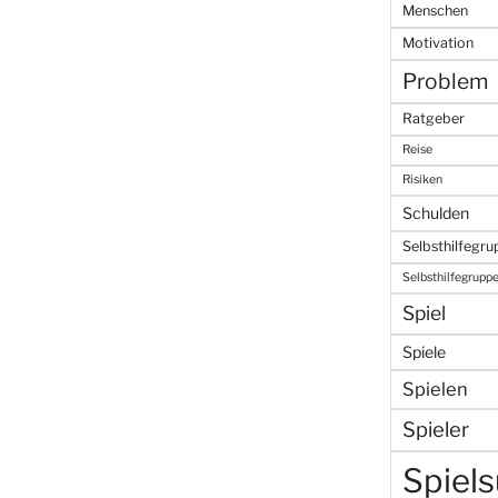
Menschen
Motivation
Problem
Ratgeber
Reise
Risiken
Schulden
Selbsthilfegr
Selbsthilfegrupp
Spiel
Spiele
Spielen
Spieler
Spiels