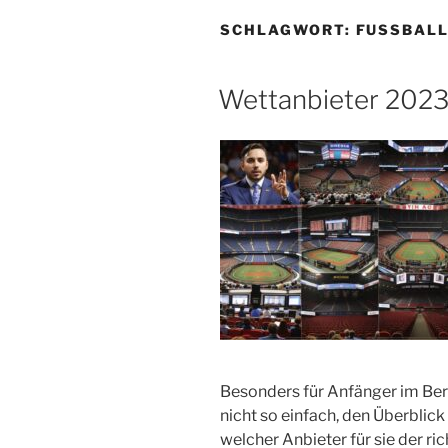
SCHLAGWORT:
FUSSBALL
Wettanbieter 2023 
Besonders für Anfänger im Bere
nicht so einfach, den Überblic
welcher Anbieter für sie der ri