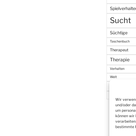
Spielverhalte
Sucht
Süchtige
Taschenbuch
Therapeut
Therapie
Verhalten
Welt
Wetten
Zeit
Wir verwend
und/oder da
um personal
können wir 
verarbeiten
bestimmte F