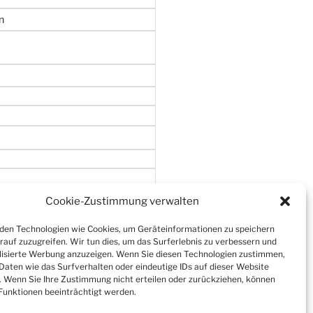
n
Cookie-Zustimmung verwalten
en Technologien wie Cookies, um Geräteinformationen zu speichern
rauf zuzugreifen. Wir tun dies, um das Surferlebnis zu verbessern und
isierte Werbung anzuzeigen. Wenn Sie diesen Technologien zustimmen,
Daten wie das Surfverhalten oder eindeutige IDs auf dieser Website
. Wenn Sie Ihre Zustimmung nicht erteilen oder zurückziehen, können
unktionen beeinträchtigt werden.