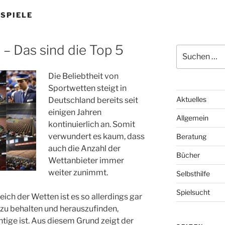
SPIELE
– Das sind die Top 5
Suchen
nach:
Die Beliebtheit von
Sportwetten steigt in
Aktuelles
Deutschland bereits seit
einigen Jahren
Allgemein
kontinuierlich an. Somit
verwundert es kaum, dass
Beratung
auch die Anzahl der
Bücher
Wettanbieter immer
weiter zunimmt.
Selbsthilfe
Spielsucht
ich der Wetten ist es so allerdings gar
k zu behalten und herauszufinden,
chtige ist. Aus diesem Grund zeigt der