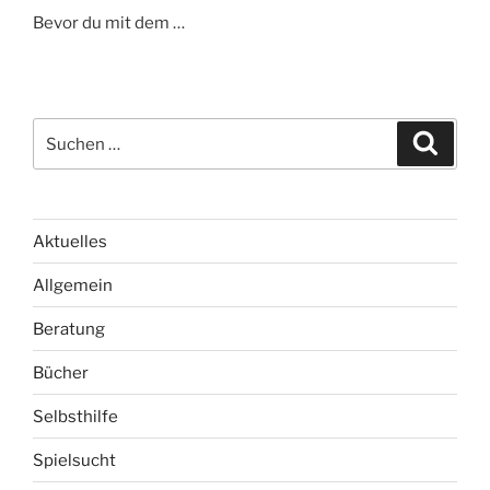
Bevor du mit dem …
S
S
u
u
c
c
h
e
h
n
e
Aktuelles
n
Allgemein
n
a
Beratung
c
h
Bücher
:
Selbsthilfe
Spielsucht