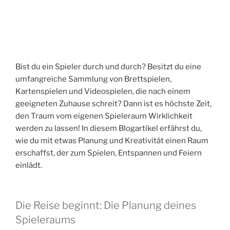
I
C
H
T
A
M
Bist du ein Spieler durch und durch? Besitzt du eine
umfangreiche Sammlung von Brettspielen,
Kartenspielen und Videospielen, die nach einem
geeigneten Zuhause schreit? Dann ist es höchste Zeit,
den Traum vom eigenen Spieleraum Wirklichkeit
werden zu lassen! In diesem Blogartikel erfährst du,
wie du mit etwas Planung und Kreativität einen Raum
erschaffst, der zum Spielen, Entspannen und Feiern
einlädt.
Die Reise beginnt: Die Planung deines
Spieleraums