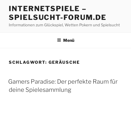
Z
INTERNETSPIELE –
u
SPIELSUCHT-FORUM.DE
m
I
Informationen zum Glückspiel, Wetten Pokern und Spielsucht
n
h
Menü
a
l
t
SCHLAGWORT:
GERÄUSCHE
s
p
V
r
Gamers Paradise: Der perfekte Raum für
E
i
deine Spielesammlung
R
n
Ö
F
g
F
e
E
n
N
T
L