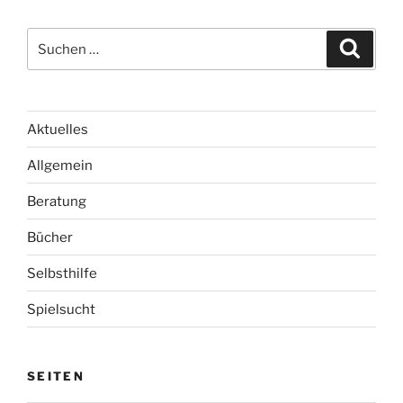
S
S
u
u
c
c
h
e
h
n
e
Aktuelles
n
Allgemein
n
a
Beratung
c
h
Bücher
:
Selbsthilfe
Spielsucht
SEITEN