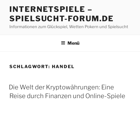
Z
INTERNETSPIELE –
u
SPIELSUCHT-FORUM.DE
m
I
Informationen zum Glückspiel, Wetten Pokern und Spielsucht
n
h
Menü
a
l
t
SCHLAGWORT:
HANDEL
s
p
V
r
Die Welt der Kryptowährungen: Eine
E
i
Reise durch Finanzen und Online-Spiele
R
n
Ö
F
g
F
e
E
n
N
T
L