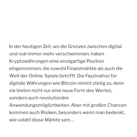
I
C
H
T
A
M
In der heutigen Zeit, wo die Grenzen zwischen digital
und real immer mehr verschwimmen, haben
Kryptowährungen eine einzigartige Position
eingenommen, die sowohl Finanzmärkte als auch die
Welt der Online-Spiele betrifft. Die Faszination für
digitale Währungen wie Bitcoin nimmt stetig zu, denn
sie bieten nicht nur eine neue Form des Wertes,
sondern auch revolutionäre
Anwendungsmöglichkeiten. Aber mit großen Chancen
kommen auch Risiken, besonders wenn man bedenkt,
wie volatil diese Märkte sein …