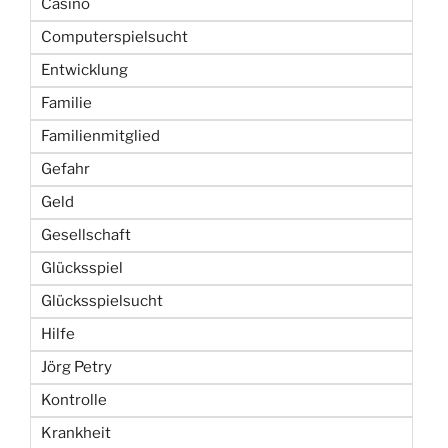
Casino
Computerspielsucht
Entwicklung
Familie
Familienmitglied
Gefahr
Geld
Gesellschaft
Glücksspiel
Glücksspielsucht
Hilfe
Jörg Petry
Kontrolle
Krankheit