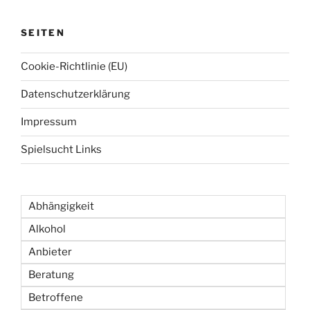
SEITEN
Cookie-Richtlinie (EU)
Datenschutzerklärung
Impressum
Spielsucht Links
Abhängigkeit
Alkohol
Anbieter
Beratung
Betroffene