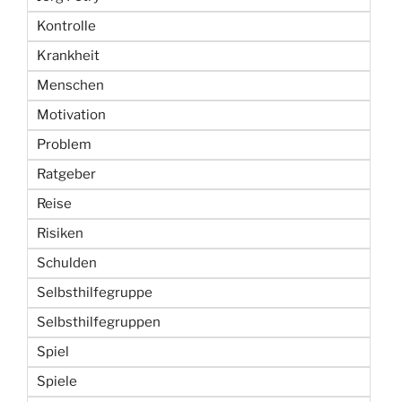
Kontrolle
Krankheit
Menschen
Motivation
Problem
Ratgeber
Reise
Risiken
Schulden
Selbsthilfegruppe
Selbsthilfegruppen
Spiel
Spiele