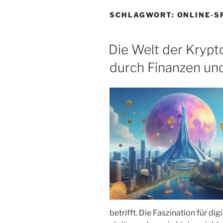
SCHLAGWORT:
ONLINE-S
Die Welt der Krypt
durch Finanzen und
betrifft. Die Faszination für d