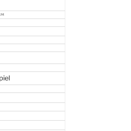
cht
piel