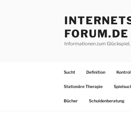
Zum
Inhalt
INTERNETS
springen
FORUM.DE
Informationen zum Glückspiel,
Sucht
Definition
Kontrol
Stationäre Therapie
Spielsuc
Bücher
Schuldenberatung