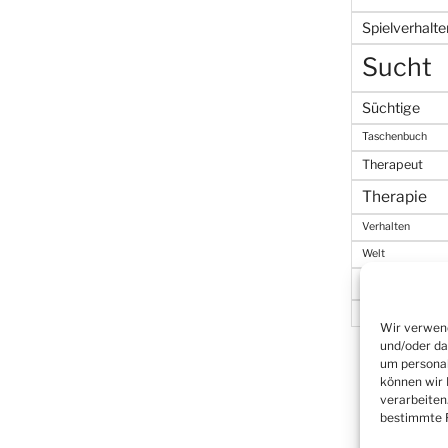
Spielverhalte
Sucht
Süchtige
Taschenbuch
Therapeut
Therapie
Verhalten
Welt
Wetten
Zeit
Wir verwend
und/oder da
um personal
können wir 
verarbeiten
bestimmte F