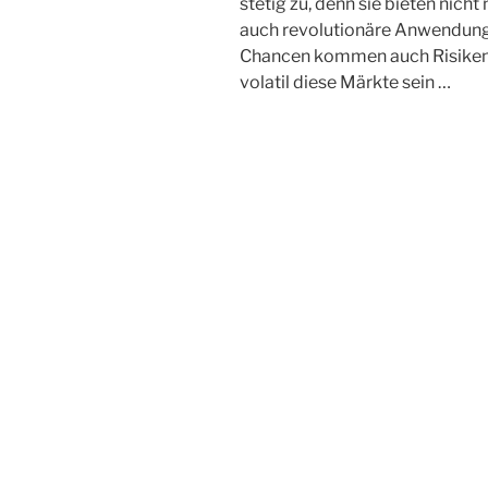
stetig zu, denn sie bieten nich
auch revolutionäre Anwendung
Chancen kommen auch Risiken
volatil diese Märkte sein …