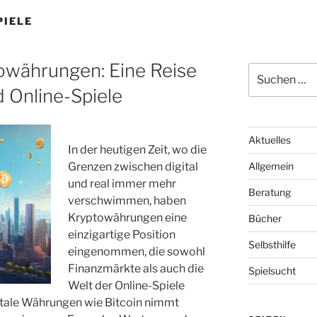
PIELE
owährungen: Eine Reise
Suchen
nach:
 Online-Spiele
Aktuelles
In der heutigen Zeit, wo die
Allgemein
Grenzen zwischen digital
und real immer mehr
Beratung
verschwimmen, haben
Kryptowährungen eine
Bücher
einzigartige Position
Selbsthilfe
eingenommen, die sowohl
Finanzmärkte als auch die
Spielsucht
Welt der Online-Spiele
igitale Währungen wie Bitcoin nimmt