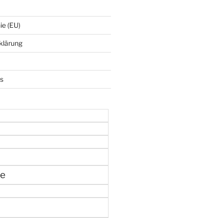
ie (EU)
klärung
ks
ne