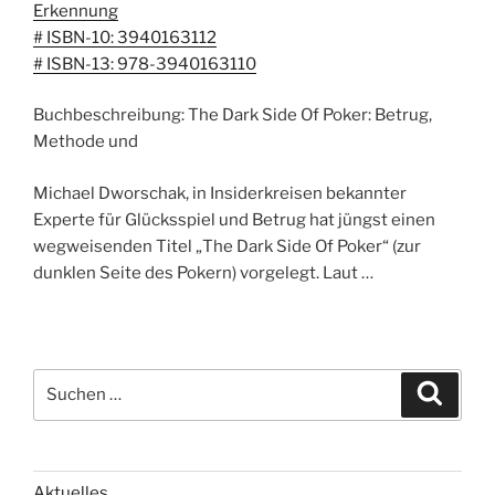
Erkennung
# ISBN-10: 3940163112
# ISBN-13: 978-3940163110
Buchbeschreibung: The Dark Side Of Poker: Betrug,
Methode und
Michael Dworschak, in Insiderkreisen bekannter
Experte für Glücksspiel und Betrug hat jüngst einen
wegweisenden Titel „The Dark Side Of Poker“ (zur
dunklen Seite des Pokern) vorgelegt. Laut …
S
S
u
u
c
c
h
e
h
n
e
Aktuelles