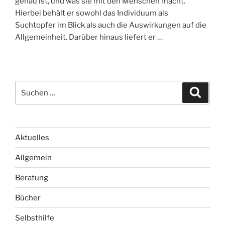
genau ist, und was sie mit den Menschen macht.
Hierbei behält er sowohl das Individuum als
Suchtopfer im Blick als auch die Auswirkungen auf die
Allgemeinheit. Darüber hinaus liefert er …
S
S
u
u
c
c
h
e
h
n
e
Aktuelles
n
Allgemein
n
a
Beratung
c
h
Bücher
:
Selbsthilfe