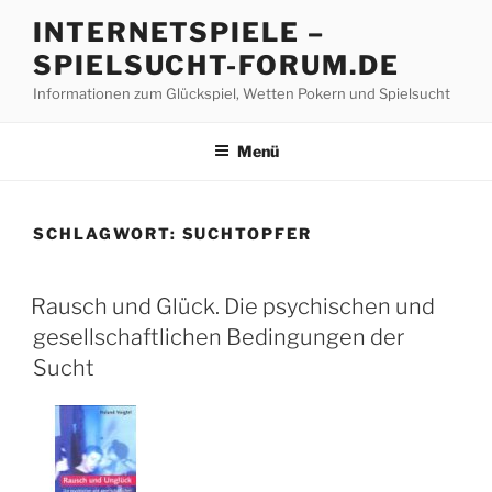
Z
INTERNETSPIELE –
u
SPIELSUCHT-FORUM.DE
m
I
Informationen zum Glückspiel, Wetten Pokern und Spielsucht
n
h
Menü
a
l
t
SCHLAGWORT:
SUCHTOPFER
s
p
V
r
Rausch und Glück. Die psychischen und
E
i
gesellschaftlichen Bedingungen der
R
n
Ö
Sucht
F
g
F
e
E
n
N
T
L