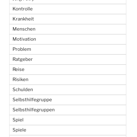
Kontrolle
Krankheit
Menschen
Motivation
Problem
Ratgeber
Reise
Risiken
Schulden
Selbsthilfegruppe
Selbsthilfegruppen
Spiel
Spiele