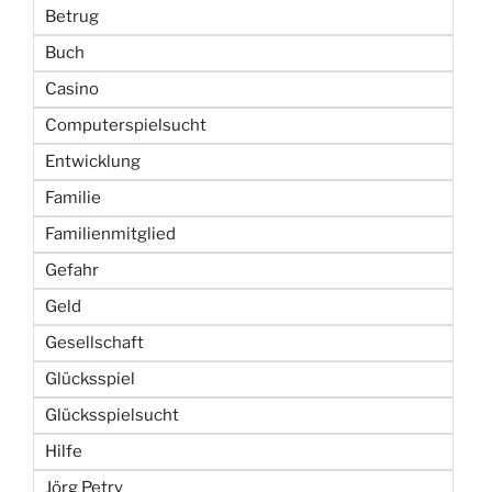
Betrug
Buch
Casino
Computerspielsucht
Entwicklung
Familie
Familienmitglied
Gefahr
Geld
Gesellschaft
Glücksspiel
Glücksspielsucht
Hilfe
Jörg Petry