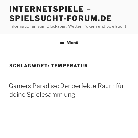
Z
INTERNETSPIELE –
u
SPIELSUCHT-FORUM.DE
m
I
Informationen zum Glückspiel, Wetten Pokern und Spielsucht
n
h
Menü
a
l
t
SCHLAGWORT:
TEMPERATUR
s
p
V
r
Gamers Paradise: Der perfekte Raum für
E
i
deine Spielesammlung
R
n
Ö
F
g
F
e
E
n
N
T
L