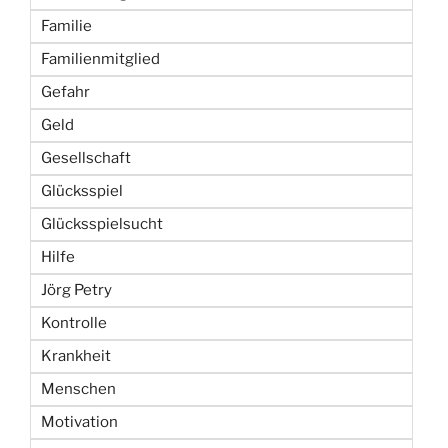
Familie
Familienmitglied
Gefahr
Geld
Gesellschaft
Glücksspiel
Glücksspielsucht
Hilfe
Jörg Petry
Kontrolle
Krankheit
Menschen
Motivation