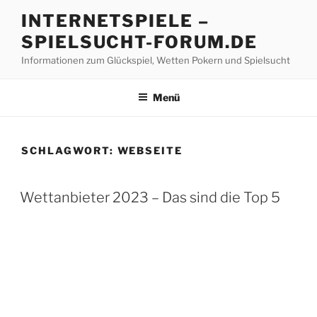
Z
INTERNETSPIELE –
u
SPIELSUCHT-FORUM.DE
m
I
Informationen zum Glückspiel, Wetten Pokern und Spielsucht
n
h
Menü
a
l
t
SCHLAGWORT:
WEBSEITE
s
p
V
r
Wettanbieter 2023 – Das sind die Top 5
E
i
R
n
Ö
F
g
F
e
E
n
N
T
L