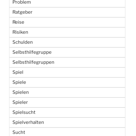
Problem
Ratgeber
Reise
Risiken
Schulden
Selbsthilfegruppe
Selbsthilfegruppen
Spiel
Spiele
Spielen
Spieler
Spielsucht
Spielverhalten
Sucht