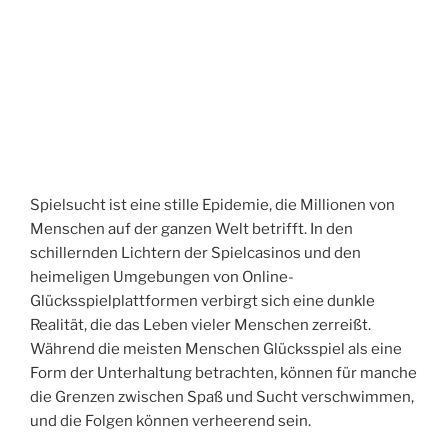
I
C
H
T
A
M
Spielsucht ist eine stille Epidemie, die Millionen von
Menschen auf der ganzen Welt betrifft. In den
schillernden Lichtern der Spielcasinos und den
heimeligen Umgebungen von Online-
Glücksspielplattformen verbirgt sich eine dunkle
Realität, die das Leben vieler Menschen zerreißt.
Während die meisten Menschen Glücksspiel als eine
Form der Unterhaltung betrachten, können für manche
die Grenzen zwischen Spaß und Sucht verschwimmen,
und die Folgen können verheerend sein.