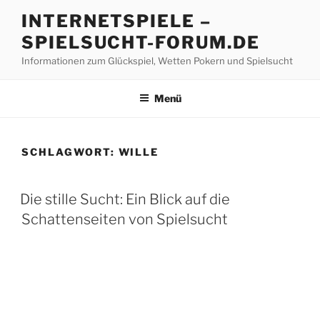
Z
INTERNETSPIELE –
u
SPIELSUCHT-FORUM.DE
m
I
Informationen zum Glückspiel, Wetten Pokern und Spielsucht
n
h
Menü
a
l
t
SCHLAGWORT:
WILLE
s
p
V
r
Die stille Sucht: Ein Blick auf die
E
i
Schattenseiten von Spielsucht
R
n
Ö
F
g
F
e
E
n
N
T
L