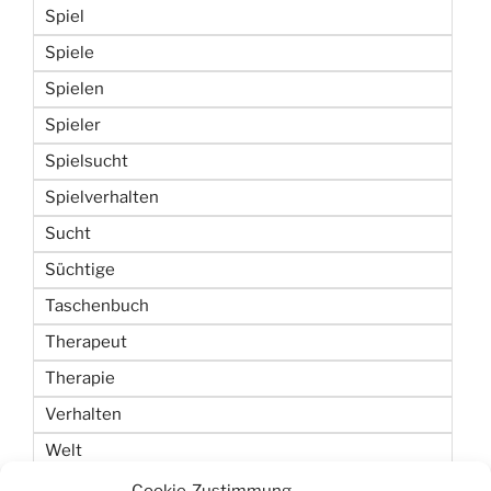
Spiel
Spiele
Spielen
Spieler
Spielsucht
Spielverhalten
Sucht
Süchtige
Taschenbuch
Therapeut
Therapie
Verhalten
Welt
Wetten